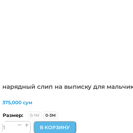
нарядный слип на выписку для мальчи
375,000
сум
Размер:
0-1М
0-3М
Количество
В КОРЗИНУ
товара