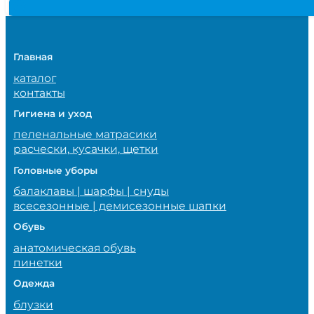
Главная
каталог
контакты
Гигиена и уход
пеленальные матрасики
расчески, кусачки, щетки
Головные уборы
балаклавы | шарфы | снуды
всесезонные | демисезонные шапки
Обувь
анатомическая обувь
пинетки
Одежда
блузки