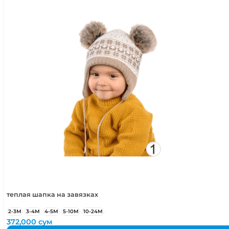
теплая шапка на завязках
2-3М
3-4М
4-5М
5-10М
10-24М
372,000
сум