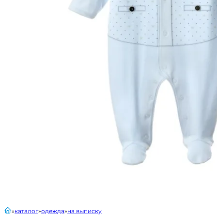
главная
каталог
одежда
на выписку