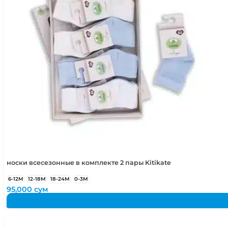
4-5 лет
104-110 см
5-6 лет
110-116 см
носки всесезонные в комплекте 2 пары Kitikate
6-12М
12-18М
18-24М
0-3М
95,000
сум