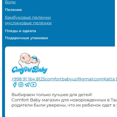
боди
Пеленки
бамбуковые пеленки
муслиновые пеленки
Пледы и одеяла
Подарочные упаковки
+998 91 164 8125
comfortbabyuz@gmail.com
Katta 
Следите за нами на Facebook
Следите за нами в Instagram
Следите за нами в Telegram
Следите за нами в YouTube
Выбираем только лучшее для детей!
Comfort Baby магазин для новорожденных в Та
родители были уверены, что их ребенок одет в