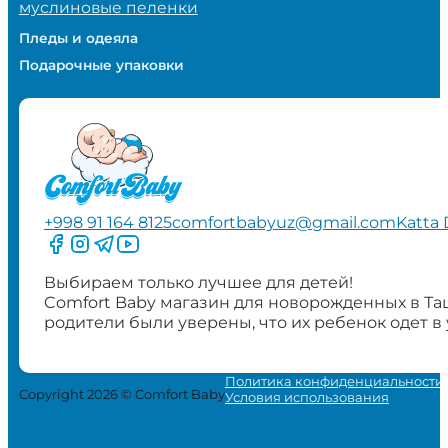
муслиновые пеленки
Пледы и одеяла
Подарочные упаковки
+998 91 164 8125
comfortbabyuz@gmail.com
Katta 
Следите за нами на Facebook
Следите за нами в Instagram
Следите за нами в Telegram
Следите за нами в YouTube
Выбираем только лучшее для детей!
Comfort Baby магазин для новорожденных в Та
родители были уверены, что их ребенок одет в
Политика конфиденциальности
Copyright 2026 © Comfort Baby
Условия использования