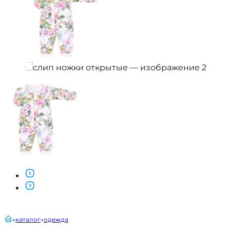
главная
каталог
одежда