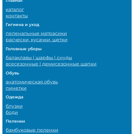
Главная
каталог
контакты
Гигиена и уход
пеленальные матрасики
расчески, кусачки, щетки
Головные уборы
балаклавы | шарфы | снуды
всесезонные | демисезонные шапки
Обувь
анатомическая обувь
пинетки
Одежда
блузки
боди
Пеленки
бамбуковые пеленки