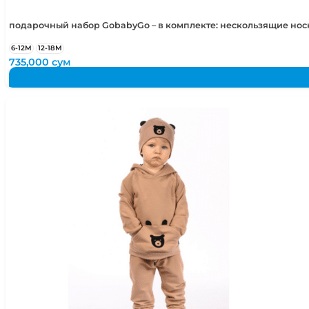
подарочный набор GobabyGo – в комплекте: нескользящие но
6-12М
12-18М
735,000
сум