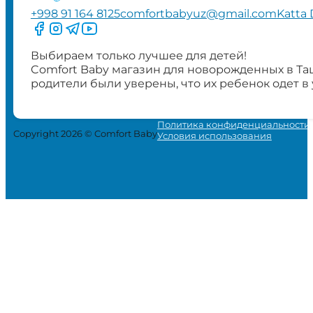
+998 91 164 8125
comfortbabyuz@gmail.com
Katta 
Следите за нами на Facebook
Следите за нами в Instagram
Следите за нами в Telegram
Следите за нами в YouTube
Выбираем только лучшее для детей!
Comfort Baby магазин для новорожденных в Та
родители были уверены, что их ребенок одет в
Политика конфиденциальности
Copyright 2026 © Comfort Baby
Условия использования