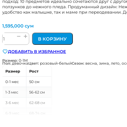
подход: 10 предметов идеально сочетаются друг с друго
ползунков до нежного пледа. Продуманный дизайн: Неж
удобство как малышке, так и маме при переодевании. Д
1,595,000
сум
Количество
В КОРЗИНУ
товара
SWEET
ДОБАВИТЬ В ИЗБРАННОЕ
BUNNY
набор
Размер:
0-1М
Пол:
девочка
Цвет:
розовый-белый
Сезон:
весна, зима, лето, о
из
10
Размер
Рост
предмет
для
0-1 мес
50 см
новорожденной
девочки
1-3 мес
56-62 см
Kitikate
3-6 мес
62-68 см
6-9 мес
68-74 см
9-12 мес
74-80 см