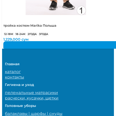
тройка костюм Marika Польша
12-18М
18-24М
2ГОДА
3ГОДА
1,229,000
сум
Главная
каталог
контакты
Гигиена и уход
пеленальные матрасики
расчески, кусачки, щетки
Головные уборы
балаклавы | шарфы | снуды