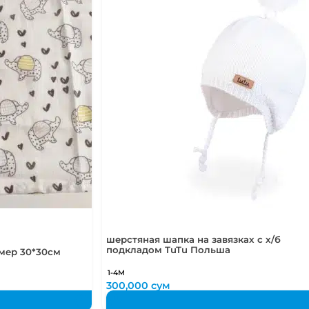
шерстяная шапка на завязках с х/б
подкладом TuTu Польша
мер 30*30см
1-4М
300,000
сум