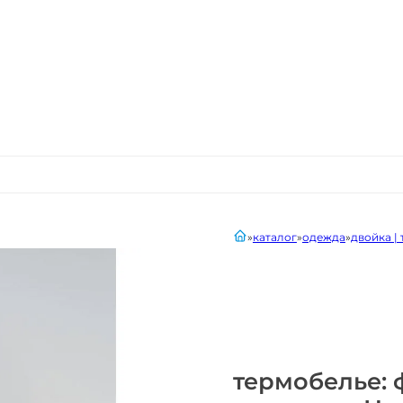
главная
каталог
одежда
двойка |
термобелье: 