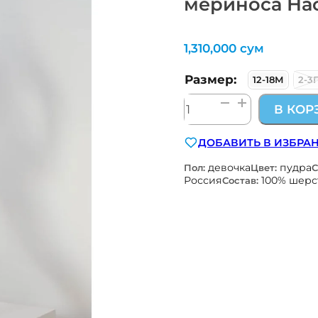
мериноса На
1,310,000
сум
Размер:
12-18М
2-3
Количество
В КОР
товара
термобелье:
ДОБАВИТЬ В ИЗБРА
фуфайка
+
девочка
пудра
Пол:
Цвет:
С
кальсоны
Россия
100% шерс
Состав:
100%
шерсть
мериноса
Наследникъ
Выжанова
НВ8007-
ПД