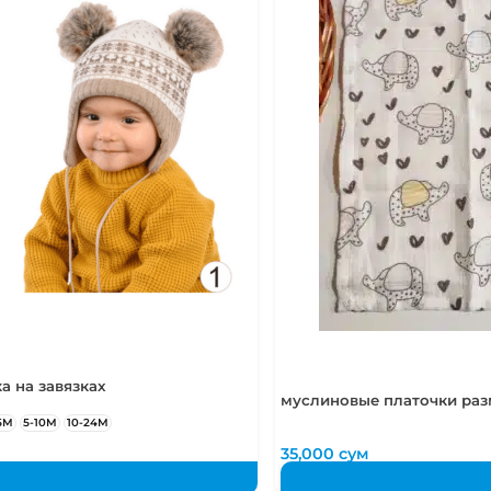
а на завязках
муслиновые платочки раз
5М
5-10М
10-24М
м
35,000
сум