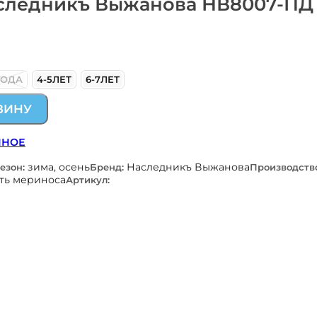
следникъ Выжанова НВ8007-ПД
ГОДА
4-5ЛЕТ
6-7ЛЕТ
ЗИНУ
ННОЕ
зима, осень
Наследникъ Выжанова
езон:
Бренд:
Производств
ть мериноса
Артикул: