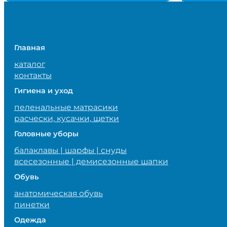
Главная
каталог
контакты
Гигиена и уход
пеленальные матрасики
расчески, кусачки, щетки
Головные уборы
балаклавы | шарфы | снуды
всесезонные | демисезонные шапки
Обувь
анатомическая обувь
пинетки
Одежда