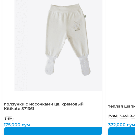
ползунки с носочками цв. кремовый
теплая шапк
Kitikate S71361
2-3М
3-4М
4-
3-6М
175,000
сум
372,000
су