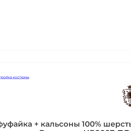
 тройка костюмы
фуфайка + кальсоны 100% шерст