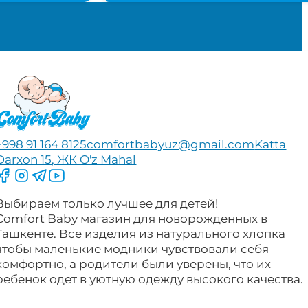
+998 91 164 8125
comfortbabyuz@gmail.com
Katta
Darxon 15, ЖК O'z Mahal
Следите за нами на Facebook
Следите за нами в Instagram
Следите за нами в Telegram
Следите за нами в YouTube
Выбираем только лучшее для детей!
Comfort Baby магазин для новорожденных в
Ташкенте. Все изделия из натурального хлопка
чтобы маленькие модники чувствовали себя
комфортно, а родители были уверены, что их
ребенок одет в уютную одежду высокого качества.