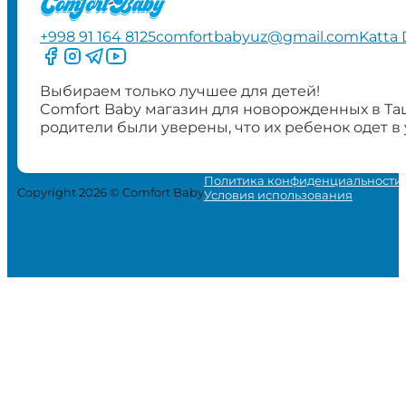
+998 91 164 8125
comfortbabyuz@gmail.com
Katta 
Следите за нами на Facebook
Следите за нами в Instagram
Следите за нами в Telegram
Следите за нами в YouTube
Выбираем только лучшее для детей!
Comfort Baby магазин для новорожденных в Та
родители были уверены, что их ребенок одет в
Политика конфиденциальности
Copyright 2026 © Comfort Baby
Условия использования