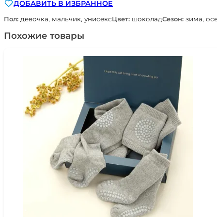
ДОБАВИТЬ В ИЗБРАННОЕ
фуфайка
+
Пол:
девочка, мальчик, унисекс
Цвет:
шоколад
Сезон:
зима, ос
кальсоны
100%
Похожие товары
шерсть
мериноса
Наследникъ
Выжанова
НВ8007-
ШК