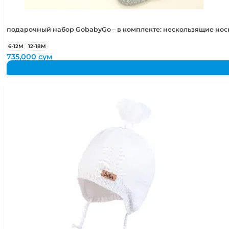
подарочный набор GobabyGo – в комплекте: нескользящие но
6-12М
12-18М
735,000
сум