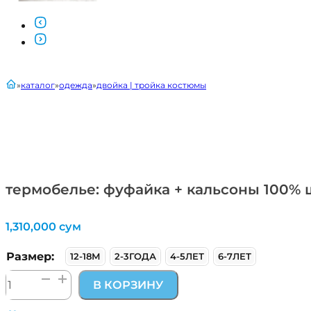
главная
каталог
одежда
двойка | тройка костюмы
термобелье: фуфайка + кальсоны 100%
1,310,000
сум
Размер:
12-18М
2-3ГОДА
4-5ЛЕТ
6-7ЛЕТ
Количество
В КОРЗИНУ
товара
термобелье: