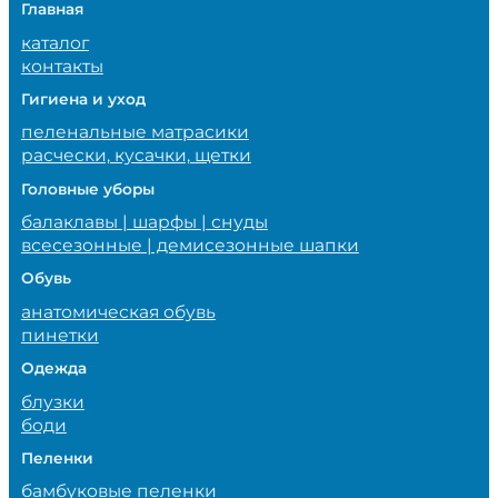
Главная
каталог
контакты
Гигиена и уход
пеленальные матрасики
расчески, кусачки, щетки
Головные уборы
балаклавы | шарфы | снуды
всесезонные | демисезонные шапки
Обувь
анатомическая обувь
пинетки
Одежда
блузки
боди
Пеленки
бамбуковые пеленки