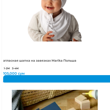
атласная шапка на завязках Marika Польша
1-2М
3-4М
105,000
сум