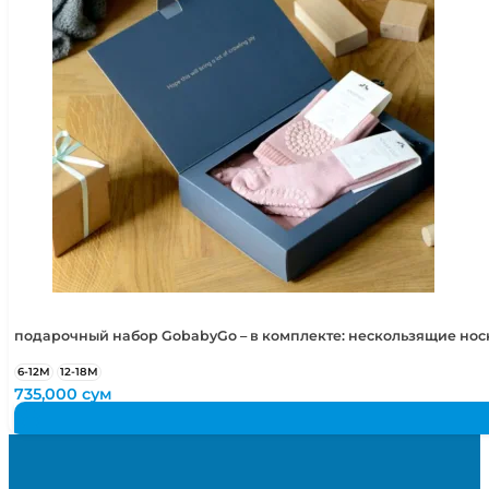
подарочный набор GobabyGo – в комплекте: нескользящие но
6-12М
12-18М
735,000
сум