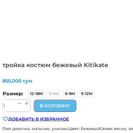
тройка костюм бежевый Kitikate
855,000
сум
Размер:
12-18М
3-6М
6-9М
9-12М
Количество
В КОРЗИНУ
товара
тройка
ДОБАВИТЬ В ИЗБРАННОЕ
костюм
бежевый
Пол:
девочка, мальчик, унисекс
Цвет:
бежевый
Сезон:
весна, з
Kitikate