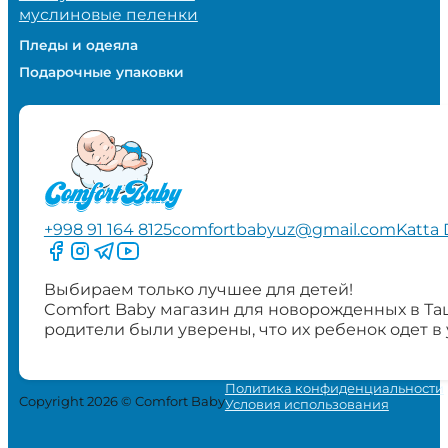
муслиновые пеленки
Пледы и одеяла
Подарочные упаковки
+998 91 164 8125
comfortbabyuz@gmail.com
Katta 
Следите за нами на Facebook
Следите за нами в Instagram
Следите за нами в Telegram
Следите за нами в YouTube
Выбираем только лучшее для детей!
Comfort Baby магазин для новорожденных в Та
родители были уверены, что их ребенок одет в
Политика конфиденциальности
Copyright 2026 © Comfort Baby
Условия использования