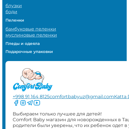
блузки
боди
Пеленки
бамбуковые пеленки
муслиновые пеленки
Пледы и одеяла
Подарочные упаковки
+998 91 164 8125
comfortbabyuz@gmail.com
Katta 
Следите за нами на Facebook
Следите за нами в Instagram
Следите за нами в Telegram
Следите за нами в YouTube
Выбираем только лучшее для детей!
Comfort Baby магазин для новорожденных в Та
родители были уверены, что их ребенок одет в