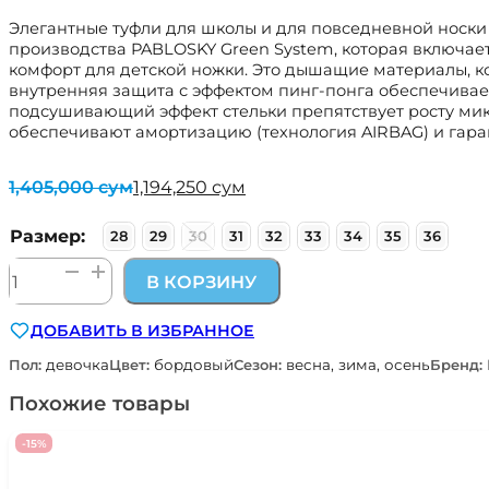
Элегантные туфли для школы и для повседневной носки
производства PABLOSKY Green System, которая включает 
комфорт для детской ножки. Это дышащие материалы, к
внутренняя защита с эффектом пинг-понга обеспечивает
подсушивающий эффект стельки препятствует росту мик
обеспечивают амортизацию (технология AIRBAG) и гара
1,405,000
сум
1,194,250
сум
Первоначальная
Текущая
цена
цена:
составляла
1,194,250 сум.
Размер:
28
29
30
31
32
33
34
35
36
1,405,000 сум.
Количество
В КОРЗИНУ
товара
туфли
ДОБАВИТЬ В ИЗБРАННОЕ
Pablosky
для
Пол:
девочка
Цвет:
бордовый
Сезон:
весна, зима, осень
Бренд:
девочки
HARRY
Похожие товары
347869
-15%