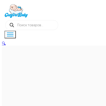
Поиск
товаров
🔍