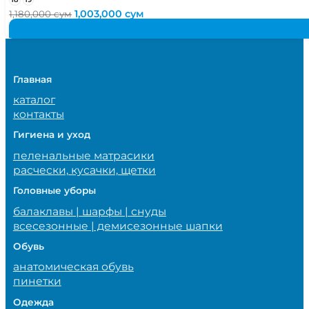
Первоначальная
Текущая
1,003,000
сум
1,180,000
сум
цена
цена:
составляла
1,003,000 сум.
1,180,000 сум.
Главная
каталог
контакты
Гигиена и уход
пеленальные матрасики
расчески, кусачки, щетки
Головные уборы
балаклавы | шарфы | снуды
всесезонные | демисезонные шапки
Обувь
анатомическая обувь
пинетки
Одежда