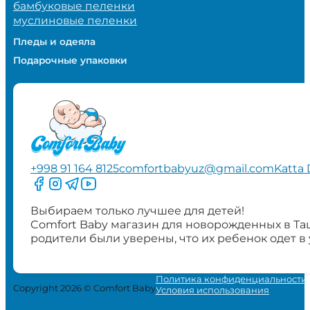
бамбуковые пеленки
муслиновые пеленки
Пледы и одеяла
Подарочные упаковки
+998 91 164 8125
comfortbabyuz@gmail.com
Katta 
Следите за нами на Facebook
Следите за нами в Instagram
Следите за нами в Telegram
Следите за нами в YouTube
Выбираем только лучшее для детей!
Comfort Baby магазин для новорожденных в Та
родители были уверены, что их ребенок одет в
Политика конфиденциальности
Copyright 2026 © Comfort Baby
Условия использования