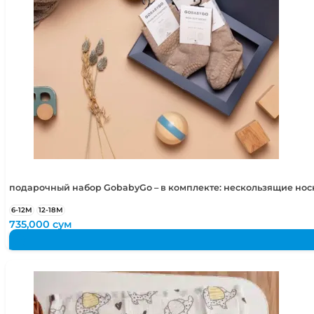
подарочный набор GobabyGo – в комплекте: нескользящие но
6-12М
12-18М
735,000
сум