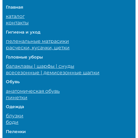
Главная
каталог
контакты
Гигиена и уход
пеленальные матрасики
расчески, кусачки, щетки
Головные уборы
балаклавы | шарфы | снуды
всесезонные | демисезонные шапки
Обувь
анатомическая обувь
пинетки
Одежда
блузки
боди
Пеленки