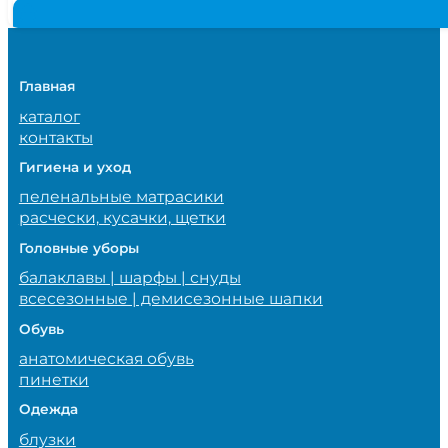
Главная
каталог
контакты
Гигиена и уход
пеленальные матрасики
расчески, кусачки, щетки
Головные уборы
балаклавы | шарфы | снуды
всесезонные | демисезонные шапки
Обувь
анатомическая обувь
пинетки
Одежда
блузки