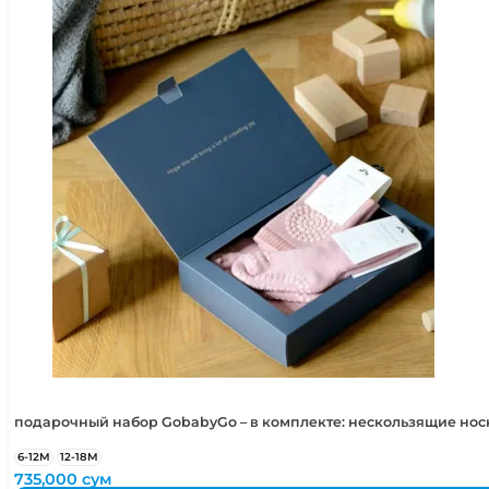
подарочный набор GobabyGo – в комплекте: нескользящие но
6-12М
12-18М
735,000
сум