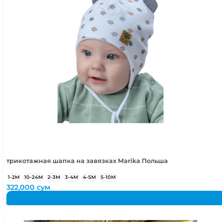
трикотажная шапка на завязках Marika Польша
1-2М
10-24М
2-3М
3-4М
4-5М
5-10М
322,000
сум