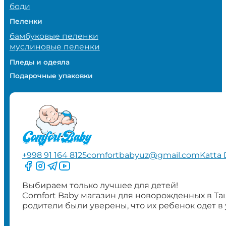
боди
Пеленки
бамбуковые пеленки
муслиновые пеленки
Пледы и одеяла
Подарочные упаковки
+998 91 164 8125
comfortbabyuz@gmail.com
Katta 
Следите за нами на Facebook
Следите за нами в Instagram
Следите за нами в Telegram
Следите за нами в YouTube
Выбираем только лучшее для детей!
Comfort Baby магазин для новорожденных в Та
родители были уверены, что их ребенок одет в