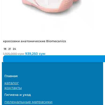
кроссовки анатомические Biomecanics
18
21
24
Первоначальная
Текущая
939,250
сум
1,105,000
сум
цена
цена:
составляла
939,250 сум.
1,105,000 сум.
Главная
каталог
контакты
Гигиена и уход
пеленальные матрасики