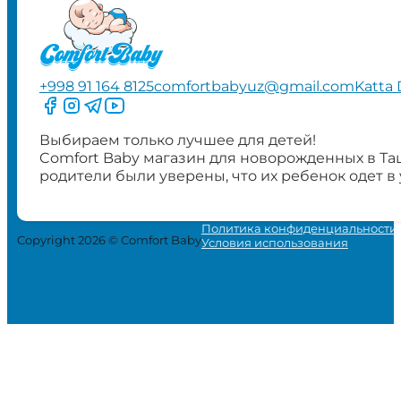
+998 91 164 8125
comfortbabyuz@gmail.com
Katta 
Следите за нами на Facebook
Следите за нами в Instagram
Следите за нами в Telegram
Следите за нами в YouTube
Выбираем только лучшее для детей!
Comfort Baby магазин для новорожденных в Та
родители были уверены, что их ребенок одет в
Политика конфиденциальности
Copyright 2026 © Comfort Baby
Условия использования