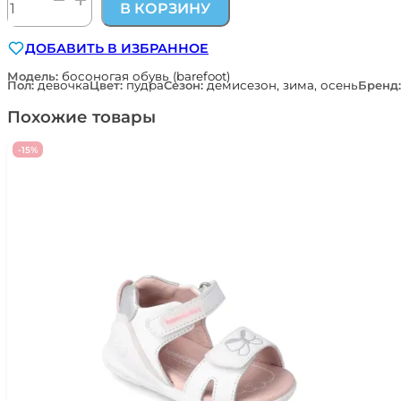
В КОРЗИНУ
товара
босоногие
ДОБАВИТЬ В ИЗБРАННОЕ
ботиночки
для
Модель:
босоногая обувь (barefoot)
Пол:
девочка
Цвет:
пудра
Сезон:
демисезон, зима, осень
Бренд
девочки
Pablosky
Похожие товары
Испания
ZERO
-15%
519374