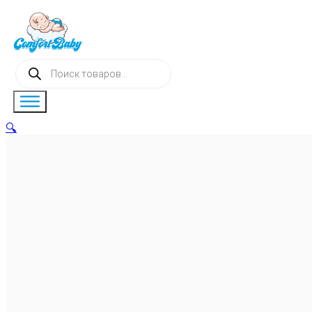
Поиск
товаров
🔍