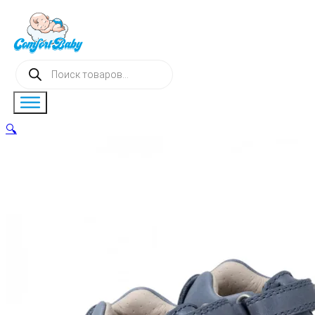
Поиск
товаров
🔍