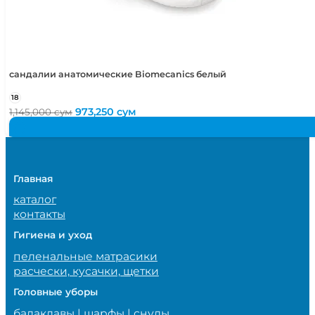
сандалии анатомические Biomecanics белый
18
Первоначальная
Текущая
973,250
сум
1,145,000
сум
цена
цена:
составляла
973,250 сум.
1,145,000 сум.
Главная
каталог
контакты
Гигиена и уход
пеленальные матрасики
расчески, кусачки, щетки
Головные уборы
балаклавы | шарфы | снуды