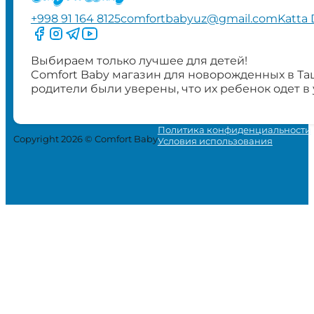
+998 91 164 8125
comfortbabyuz@gmail.com
Katta 
Следите за нами на Facebook
Следите за нами в Instagram
Следите за нами в Telegram
Следите за нами в YouTube
Выбираем только лучшее для детей!
Comfort Baby магазин для новорожденных в Та
родители были уверены, что их ребенок одет в
Политика конфиденциальности
Copyright 2026 © Comfort Baby
Условия использования