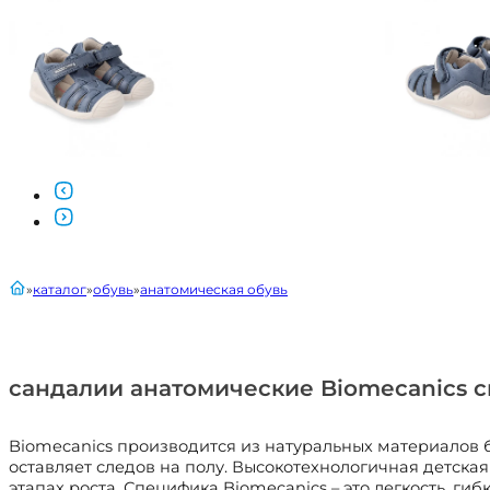
главная
каталог
обувь
анатомическая обувь
сандалии анатомические Biomecanics 
Biomecanics производится из натуральных материалов 
оставляет следов на полу. Высокотехнологичная детская
этапах роста. Специфика Biomecanics – это легкость, ги