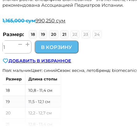
рекомендована Ассоциацией Педиатров Испании.
1,165,000
сум
990,250
сум
Первоначальная
Текущая
цена
цена:
составляла
990,250 сум.
Размер:
18
19
20
21
22
23
24
1,165,000 сум.
Количество
В КОРЗИНУ
товара
сандалии
ДОБАВИТЬ В ИЗБРАННОЕ
анатомические
Biomecanics
Пол:
мальчик
Цвет:
синий
Сезон:
весна, лето
Бренд:
biomecanic
синий
Размер
Длина стопы
18
10,8 - 11,4 см
19
11,5 - 12,1 см
20
12,2 - 12,7 см
21
12,8 - 13,4 см
22
13,5 - 14,1 см