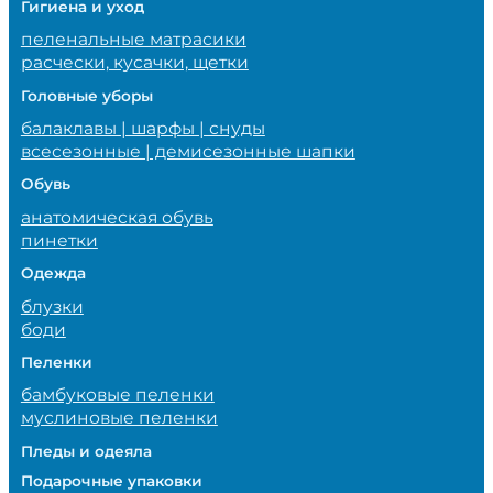
Гигиена и уход
пеленальные матрасики
расчески, кусачки, щетки
Головные уборы
балаклавы | шарфы | снуды
всесезонные | демисезонные шапки
Обувь
анатомическая обувь
пинетки
Одежда
блузки
боди
Пеленки
бамбуковые пеленки
муслиновые пеленки
Пледы и одеяла
Подарочные упаковки