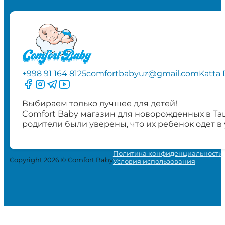
+998 91 164 8125
comfortbabyuz@gmail.com
Katta 
Следите за нами на Facebook
Следите за нами в Instagram
Следите за нами в Telegram
Следите за нами в YouTube
Выбираем только лучшее для детей!
Comfort Baby магазин для новорожденных в Та
родители были уверены, что их ребенок одет в
Политика конфиденциальности
Copyright 2026 © Comfort Baby
Условия использования