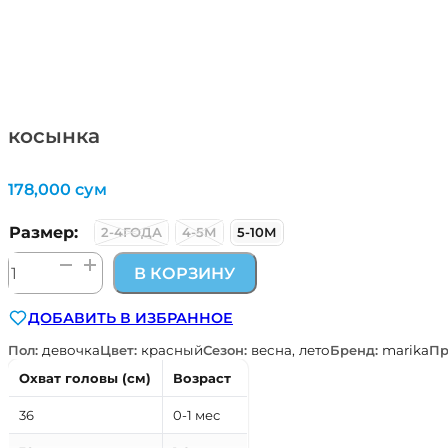
косынка
178,000
сум
Размер:
2-4ГОДА
4-5М
5-10М
Количество
В КОРЗИНУ
товара
косынка
ДОБАВИТЬ В ИЗБРАННОЕ
Пол:
девочка
Цвет:
красный
Сезон:
весна, лето
Бренд:
marika
Пр
Охват головы (см)
Возраст
36
0-1 мес