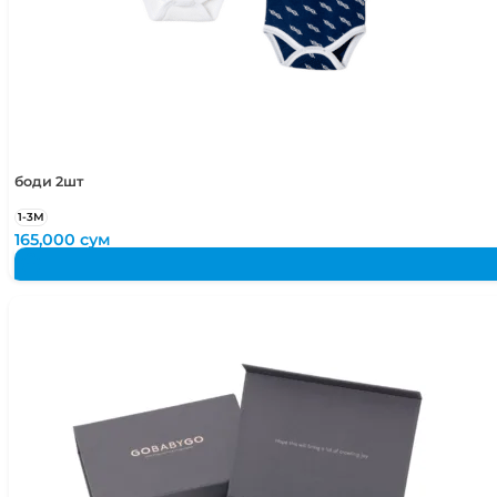
боди 2шт
1-3М
165,000
сум