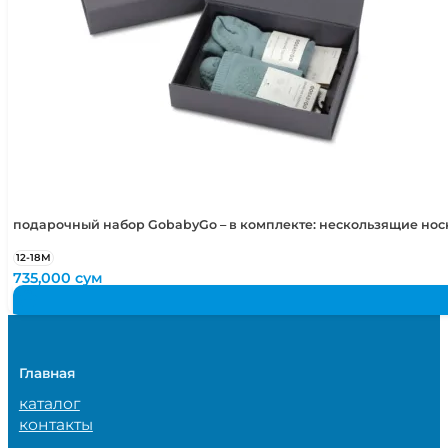
подарочный набор GobabyGo – в комплекте: нескользящие но
12-18М
735,000
сум
Главная
каталог
контакты