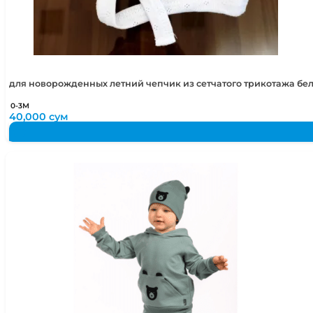
50-52
2-4 года
50-54
2-5 лет
для новорожденных летний чепчик из сетчатого трикотажа бе
0-3М
40,000
сум