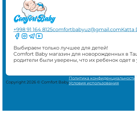
+998 91 164 8125
comfortbabyuz@gmail.com
Katta 
Следите за нами на Facebook
Следите за нами в Instagram
Следите за нами в Telegram
Следите за нами в YouTube
Выбираем только лучшее для детей!
Comfort Baby магазин для новорожденных в Та
родители были уверены, что их ребенок одет в
Политика конфиденциальности
Copyright 2026 © Comfort Baby
Условия использования