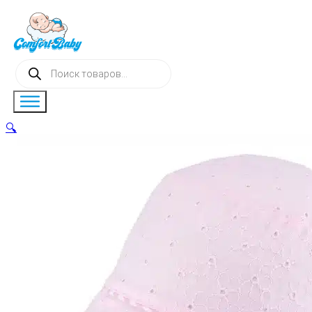
Поиск
товаров
🔍