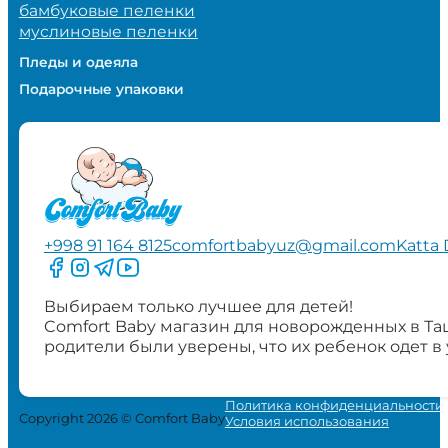
бамбуковые пеленки
муслиновые пеленки
Пледы и одеяла
Подарочные упаковки
+998 91 164 8125
comfortbabyuz@gmail.com
Katta 
Следите за нами на Facebook
Следите за нами в Instagram
Следите за нами в Telegram
Следите за нами в YouTube
Выбираем только лучшее для детей!
Comfort Baby магазин для новорожденных в Та
родители были уверены, что их ребенок одет в
Политика конфиденциальности
Copyright 2026 © Comfort Baby
Условия использования