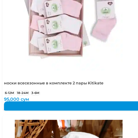
носки всесезонные в комплекте 2 пары Kitikate
6-12М
18-24М
3-6М
95,000
сум