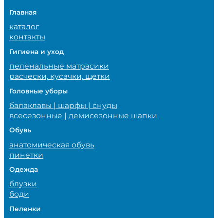
Главная
каталог
контакты
Гигиена и уход
пеленальные матрасики
расчески, кусачки, щетки
Головные уборы
балаклавы | шарфы | снуды
всесезонные | демисезонные шапки
Обувь
анатомическая обувь
пинетки
Одежда
блузки
боди
Пеленки