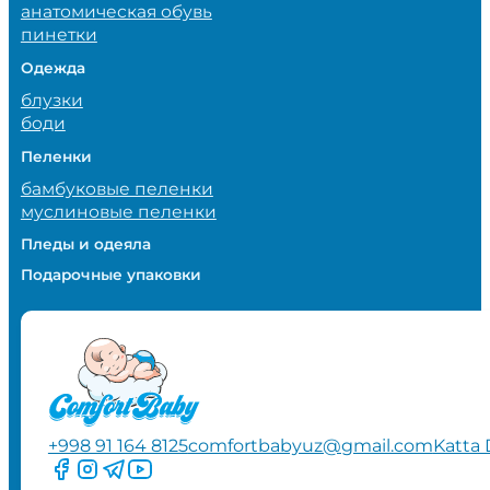
анатомическая обувь
пинетки
Одежда
блузки
боди
Пеленки
бамбуковые пеленки
муслиновые пеленки
Пледы и одеяла
Подарочные упаковки
+998 91 164 8125
comfortbabyuz@gmail.com
Katta 
Следите за нами на Facebook
Следите за нами в Instagram
Следите за нами в Telegram
Следите за нами в YouTube