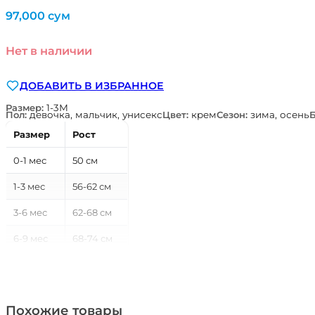
97,000
сум
Нет в наличии
ДОБАВИТЬ В ИЗБРАННОЕ
Размер:
1-3М
Пол:
девочка, мальчик, унисекс
Цвет:
крем
Сезон:
зима, осень
Размер
Рост
0-1 мес
50 см
1-3 мес
56-62 см
3-6 мес
62-68 см
6-9 мес
68-74 см
9-12 мес
74-80 см
12-18 мес
80-86 см
Похожие товары