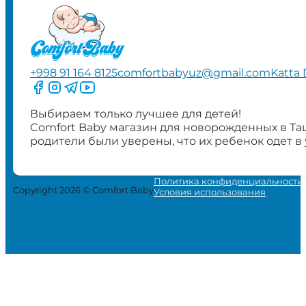
+998 91 164 8125
comfortbabyuz@gmail.com
Katta 
Следите за нами на Facebook
Следите за нами в Instagram
Следите за нами в Telegram
Следите за нами в YouTube
Выбираем только лучшее для детей!
Comfort Baby магазин для новорожденных в Та
родители были уверены, что их ребенок одет в
Политика конфиденциальности
Copyright 2026 © Comfort Baby
Условия использования