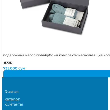
подарочный набор GobabyGo – в комплекте: нескользящие но
12-18М
735,000
сум
Главная
каталог
контакты