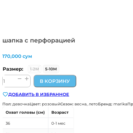
шапка с перфорацией
170,000
сум
Размер:
1-2М
5-10М
Количество
В КОРЗИНУ
товара
шапка
ДОБАВИТЬ В ИЗБРАННОЕ
с
перфорацией
Пол:
девочка
Цвет:
розовый
Сезон:
весна, лето
Бренд:
marika
Пр
Охват головы (см)
Возраст
36
0-1 мес