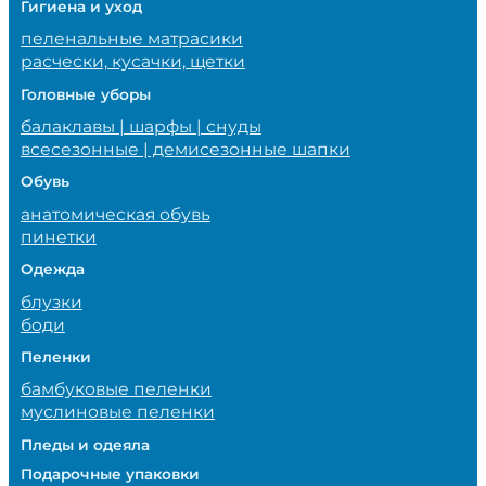
Гигиена и уход
пеленальные матрасики
расчески, кусачки, щетки
Головные уборы
балаклавы | шарфы | снуды
всесезонные | демисезонные шапки
Обувь
анатомическая обувь
пинетки
Одежда
блузки
боди
Пеленки
бамбуковые пеленки
муслиновые пеленки
Пледы и одеяла
Подарочные упаковки