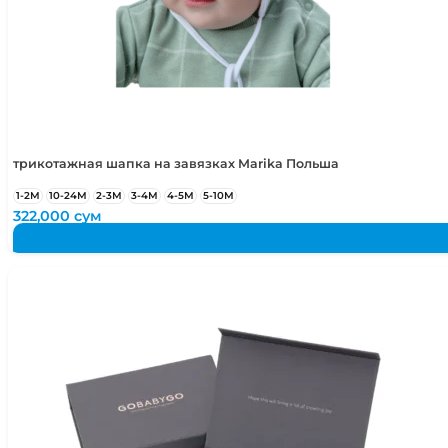
трикотажная шапка на завязках Marika Польша
1-2М
10-24М
2-3М
3-4М
4-5М
5-10М
322,000
сум