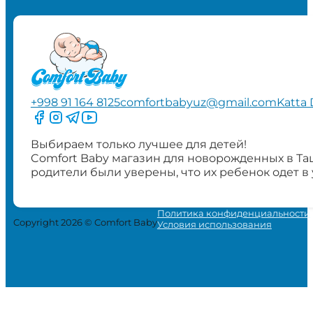
+998 91 164 8125
comfortbabyuz@gmail.com
Katta 
Следите за нами на Facebook
Следите за нами в Instagram
Следите за нами в Telegram
Следите за нами в YouTube
Выбираем только лучшее для детей!
Comfort Baby магазин для новорожденных в Та
родители были уверены, что их ребенок одет в
Политика конфиденциальности
Copyright 2026 © Comfort Baby
Условия использования