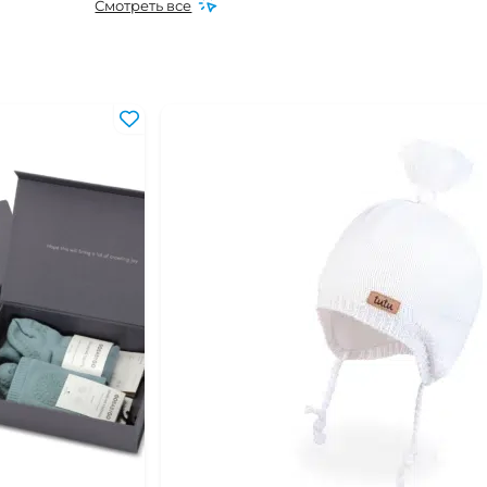
Смотреть все
0 мес
24 мес
 года
 лет
2 лет