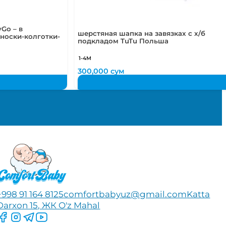
Go – в
шерстяная шапка на завязках с х/б
носки-колготки-
подкладом TuTu Польша
1-4М
300,000
сум
+998 91 164 8125
comfortbabyuz@gmail.com
Katta
Darxon 15, ЖК O'z Mahal
Следите за нами на Facebook
Следите за нами в Instagram
Следите за нами в Telegram
Следите за нами в YouTube