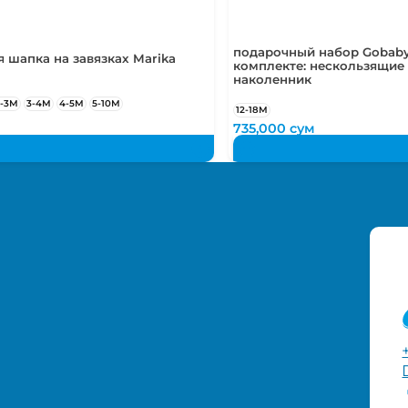
подарочный набор Gobaby
 шапка на завязках Marika
комплекте: нескользящие 
наколенник
2-3М
3-4М
4-5М
5-10М
12-18М
735,000
сум