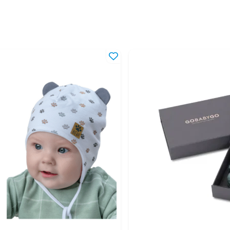
46
5-1
48
10-
50
2-4
52
4-8
54
8-1