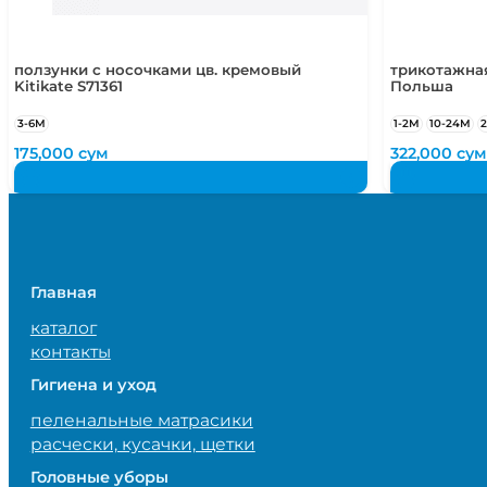
ползунки с носочками цв. кремовый
трикотажная
Kitikate S71361
Польша
3-6М
1-2М
10-24М
175,000
сум
322,000
сум
Главная
каталог
контакты
Гигиена и уход
пеленальные матрасики
расчески, кусачки, щетки
Головные уборы