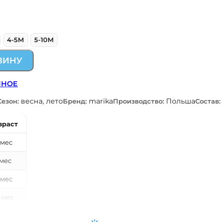
4-5М
5-10М
ЗИНУ
ННОЕ
весна, лето
marika
Польша
Сезон:
Бренд:
Производство:
Состав:
зраст
 мес
 мес
 мес
 мес
 мес