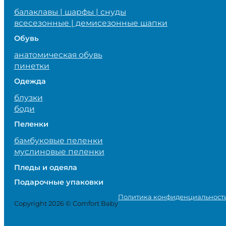
балаклавы | шарфы | снуды
всесезонные | демисезонные шапки
Обувь
анатомическая обувь
пинетки
Одежда
блузки
боди
Пеленки
бамбуковые пеленки
муслиновые пеленки
Пледы и одеяла
Подарочные упаковки
Политика конфиденциальност
Copyright 2026 © Comfort Baby