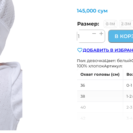
145,000
сум
Размер:
0-1М
2-3М
Количество
В КОР
товара
шапка
ДОБАВИТЬ В ИЗБРА
с
перфорацией
девочка
белый
Пол:
Цвет:
100% хлопок
Артикул:
Охват головы (см)
Во
36
0-1
38
1-2
40
2-3
42
3-4
44
4-5