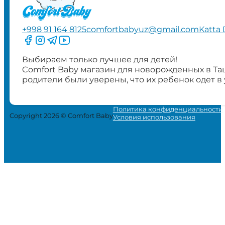
+998 91 164 8125
comfortbabyuz@gmail.com
Katta 
Следите за нами на Facebook
Следите за нами в Instagram
Следите за нами в Telegram
Следите за нами в YouTube
Выбираем только лучшее для детей!
Comfort Baby магазин для новорожденных в Та
родители были уверены, что их ребенок одет в
Политика конфиденциальности
Copyright 2026 © Comfort Baby
Условия использования