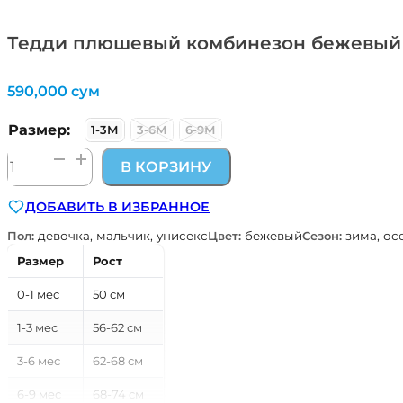
Тедди плюшевый комбинезон бежевый K
590,000
сум
Размер:
1-3М
3-6М
6-9М
Количество
В КОРЗИНУ
товара
Тедди
ДОБАВИТЬ В ИЗБРАННОЕ
плюшевый
комбинезон
Пол:
девочка, мальчик, унисекс
Цвет:
бежевый
Сезон:
зима, ос
бежевый
Размер
Рост
Kitikate
0-1 мес
50 см
1-3 мес
56-62 см
3-6 мес
62-68 см
6-9 мес
68-74 см