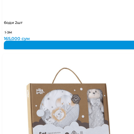
боди 2шт
1-3М
165,000
сум