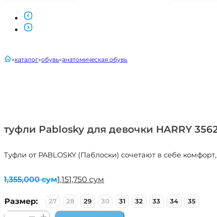
главная
каталог
обувь
анатомическая обувь
туфли Pablosky для девочки HARRY 356
Туфли от PABLOSKY (Паблоски) сочетают в себе комфорт
1,355,000
сум
1,151,750
сум
Первоначальная
Текущая
цена
цена:
составляла
1,151,750 сум.
Размер:
27
28
29
30
31
32
33
34
35
1,355,000 сум.
Количество