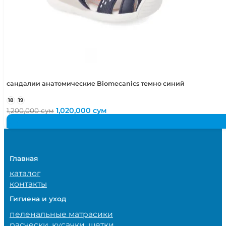
сандалии анатомические Biomecanics темно синий
18
19
Первоначальная
Текущая
1,020,000
сум
1,200,000
сум
цена
цена:
составляла
1,020,000 сум.
1,200,000 сум.
Главная
каталог
контакты
Гигиена и уход
пеленальные матрасики
расчески, кусачки, щетки