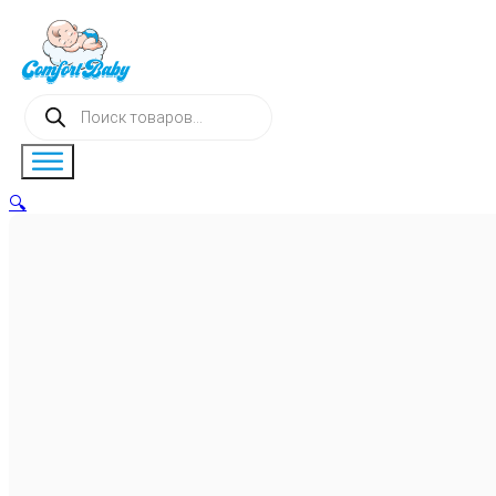
Поиск
товаров
🔍