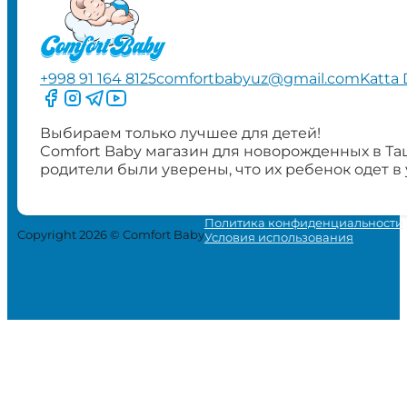
+998 91 164 8125
comfortbabyuz@gmail.com
Katta 
Следите за нами на Facebook
Следите за нами в Instagram
Следите за нами в Telegram
Следите за нами в YouTube
Выбираем только лучшее для детей!
Comfort Baby магазин для новорожденных в Та
родители были уверены, что их ребенок одет в
Политика конфиденциальности
Copyright 2026 © Comfort Baby
Условия использования