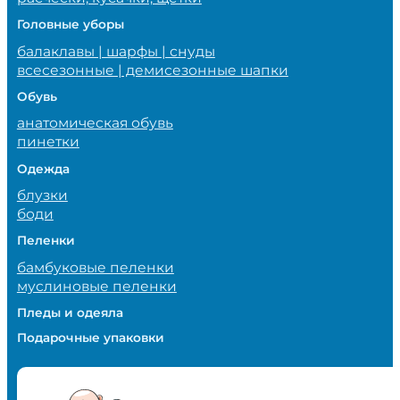
Головные уборы
балаклавы | шарфы | снуды
всесезонные | демисезонные шапки
Обувь
анатомическая обувь
пинетки
Одежда
блузки
боди
Пеленки
бамбуковые пеленки
муслиновые пеленки
Пледы и одеяла
Подарочные упаковки