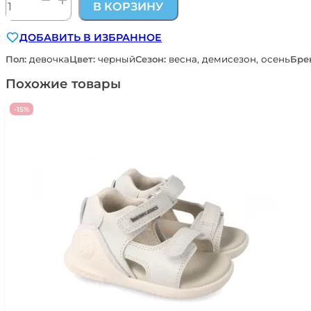
В КОРЗИНУ
товара
туфли
ДОБАВИТЬ В ИЗБРАННОЕ
Pablosky
для
Пол:
девочка
Цвет:
черный
Сезон:
весна, демисезон, осень
Бре
девочки
HARRY
Похожие товары
356219
-15%