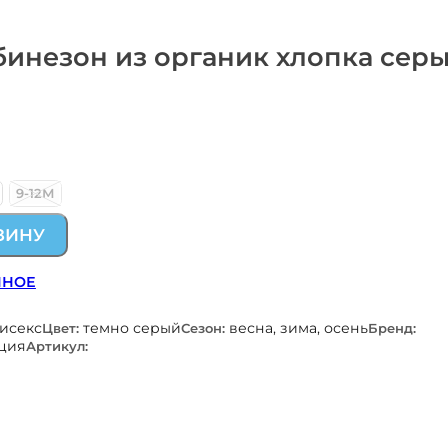
инезон из органик хлопка сер
9-12М
ЗИНУ
ННОЕ
нисекс
темно серый
весна, зима, осень
Цвет:
Сезон:
Бренд:
ция
Артикул: