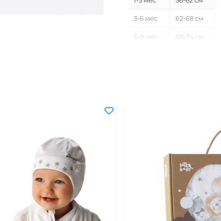
1-3 мес
56-62 см
3-6 мес
62-68 см
6-9 мес
68-74 см
9-12 мес
74-80 см
12-18 мес
80-86 см
18-24 мес
86-92 см
2-3 года
92-98 см
3-4 года
98-104 см
4-5 лет
104-110 см
5-6 лет
110-116 см