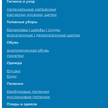
Гигиена и уход
пеленальные матрасики
расчески, кусачки, щетки
Головные уборы
балаклавы | шарфы | снуды
всесезонные | демисезонные шапки
Обувь
анатомическая обувь
пинетки
Одежда
блузки
боди
Пеленки
бамбуковые пеленки
муслиновые пеленки
Пледы и одеяла