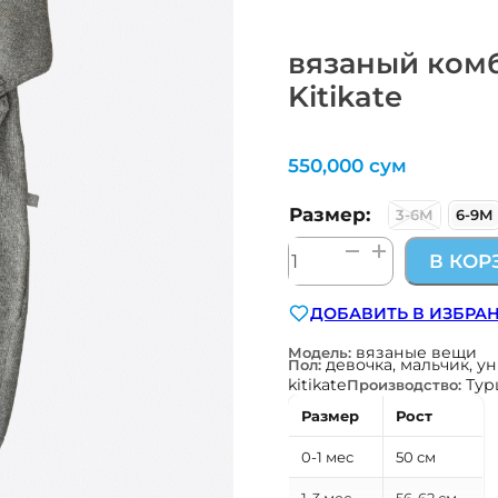
вязаный комб
Kitikate
550,000
сум
Размер:
3-6М
6-9М
Количество
В КОР
товара
вязаный
ДОБАВИТЬ В ИЗБРА
комбинезон
из
вязаные вещи
Модель:
девочка, мальчик, у
Пол:
органик
kitikate
Тур
Производство:
хлопка
Размер
Рост
серый
Kitikate
0-1 мес
50 см