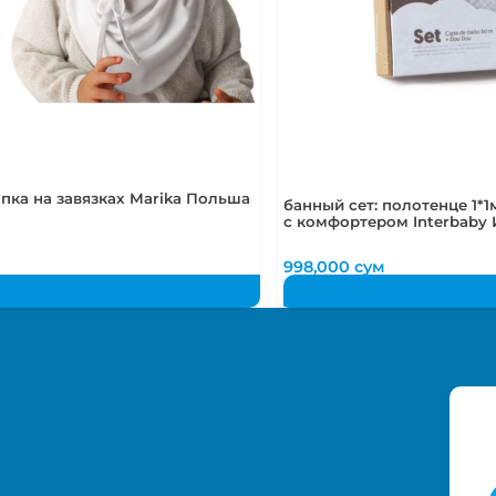
пка на завязках Marika Польша
банный сет: полотенце 1*1
с комфортером Interbaby
998,000
сум