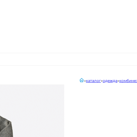
главная
каталог
одежда
комбине