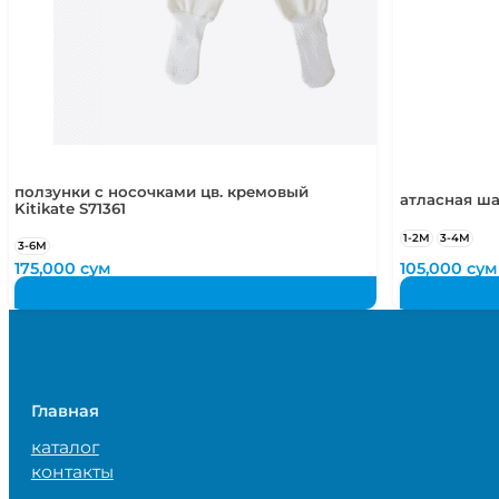
ползунки с носочками цв. кремовый
атласная ша
Kitikate S71361
1-2М
3-4М
3-6М
175,000
сум
105,000
сум
Главная
каталог
контакты