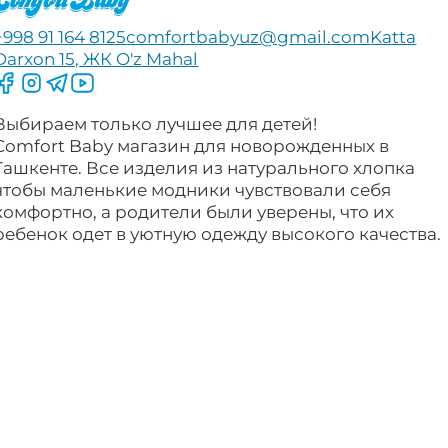
+998 91 164 8125
comfortbabyuz@gmail.com
Katta
Darxon 15, ЖК O'z Mahal
Следите за нами на Facebook
Следите за нами в Instagram
Следите за нами в Telegram
Следите за нами в YouTube
Выбираем только лучшее для детей!
Comfort Baby магазин для новорожденных в
Ташкенте. Все изделия из натурального хлопка
чтобы маленькие модники чувствовали себя
комфортно, а родители были уверены, что их
ребенок одет в уютную одежду высокого качества.