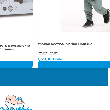
тройка костюм Marika Польша
метр в комплекте
 Испания
2ГОДА
3ГОДА
1,229,000
сум