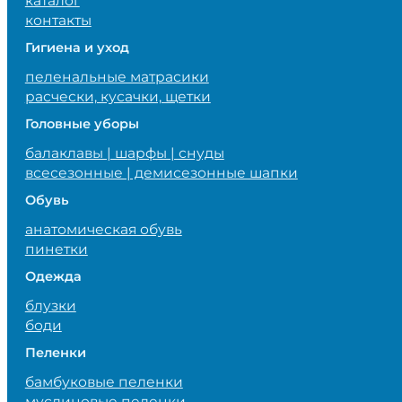
каталог
контакты
Гигиена и уход
пеленальные матрасики
расчески, кусачки, щетки
Головные уборы
балаклавы | шарфы | снуды
всесезонные | демисезонные шапки
Обувь
анатомическая обувь
пинетки
Одежда
блузки
боди
Пеленки
бамбуковые пеленки
муслиновые пеленки