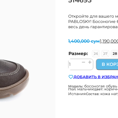
Откройте для вашего 
PABLOSKY! Босоногие б
весь день гарантирова
1,400,000
сум
1,190,0
Первоначальная
Текущая
цена
цена:
составляла
1,190,000 сум.
Размер:
26
27
28
1,400,000 сум.
Количество
В КОР
товара
босоногие
ДОБАВИТЬ В ИЗБРА
ботинки
Pablosky
босоногая обувь 
Модель:
мальчик
корич
Пол:
Цвет:
коричневые
Испания
кожа нат
Состав:
ZERO
514693