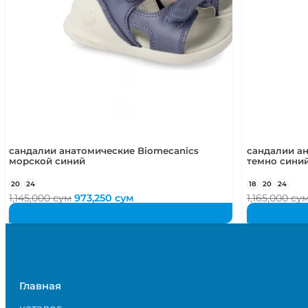
сандалии анатомические Biomecanics
сандалии а
морской синий
темно сини
20
24
18
20
24
Первоначальная
Текущая
1,145,000
сум
973,250
сум
1,165,000
су
цена
цена:
составляла
973,250 сум.
1,145,000 сум.
Главная