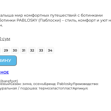
малыша мир комфортных путешествий с ботинками
отинки PABLOSKY (Паблоски) – стиль, комфорт и уют 
н.
00
сум
29
30
31
32
33
34
ЗИНУ
ННОЕ
(barefoot)
невый
зима, осень
Pablosky
Сезон:
Бренд:
Производство:
уральная / подошва: термоэластопласт
Артикул: