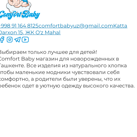
+998 91 164 8125
comfortbabyuz@gmail.com
Katta
Darxon 15, ЖК O'z Mahal
Следите за нами на Facebook
Следите за нами в Instagram
Следите за нами в Telegram
Следите за нами в YouTube
Выбираем только лучшее для детей!
Comfort Baby магазин для новорожденных в
Ташкенте. Все изделия из натурального хлопка
чтобы маленькие модники чувствовали себя
комфортно, а родители были уверены, что их
ребенок одет в уютную одежду высокого качества.