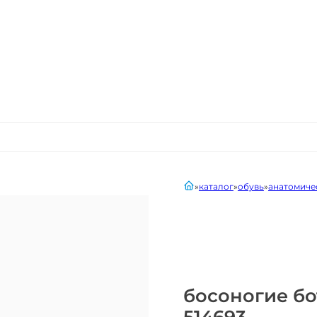
главная
каталог
обувь
анатомиче
босоногие бо
514693