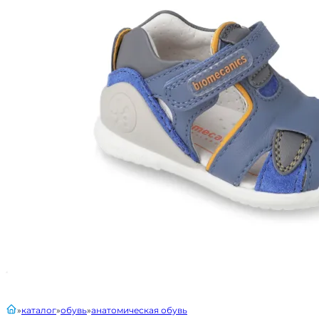
главная
каталог
обувь
анатомическая обувь