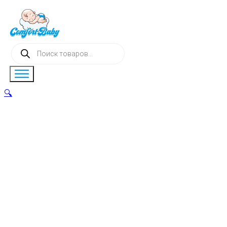
Поиск
товаров
🔍