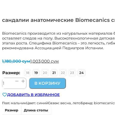
сандалии анатомические Biomecanics 
Biomecanics производится из натуральных материалов 
оставляет следов на полу. Высокотехнологичная детская
этапах роста. Специфика Biomecanics – это легкость, ги
рекомендована Ассоциацией Педиатров Испании.
1,180,000
сум
1,003,000
сум
Первоначальная
Текущая
цена
цена:
составляла
1,003,000 сум.
Размер:
18
19
20
21
22
23
24
1,180,000 сум.
Количество
В КОРЗИНУ
товара
сандалии
ДОБАВИТЬ В ИЗБРАННОЕ
анатомические
Biomecanics
Пол:
мальчик
Цвет:
синий
Сезон:
весна, лето
Бренд:
biomecanic
синий
Размер
Длина стопы