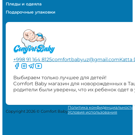
Пледы и одеяла
Подарочные упаковки
+998 91 164 8125
comfortbabyuz@gmail.com
Katta 
Следите за нами на Facebook
Следите за нами в Instagram
Следите за нами в Telegram
Следите за нами в YouTube
Выбираем только лучшее для детей!
Comfort Baby магазин для новорожденных в Та
родители были уверены, что их ребенок одет в
Политика конфиденциальности
Copyright 2026 © Comfort Baby
Условия использования