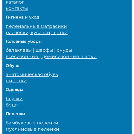
каталог
контакты
Гигиена и уход
пеленальные матрасики
расчески, кусачки, щетки
Головные уборы
балаклавы | шарфы | снуды
всесезонные | демисезонные шапки
Обувь
анатомическая обувь
пинетки
Одежда
блузки
боди
Пеленки
бамбуковые пеленки
муслиновые пеленки