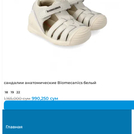
сандалии анатомические Biomecanics белый
18
19
22
Первоначальная
Текущая
990,250
сум
1,165,000
сум
цена
цена:
составляла
990,250 сум.
1,165,000 сум.
Главная