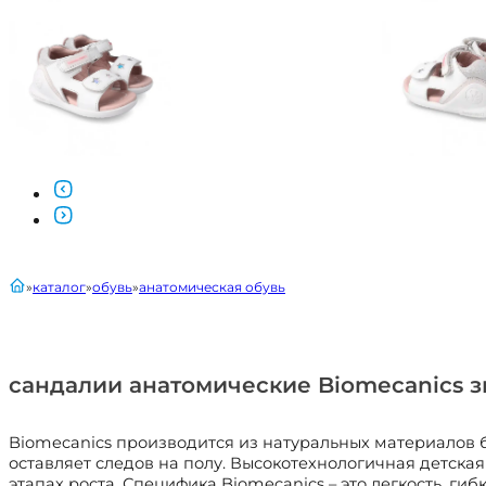
главная
каталог
обувь
анатомическая обувь
сандалии анатомические Biomecanics 
Biomecanics производится из натуральных материалов 
оставляет следов на полу. Высокотехнологичная детская
этапах роста. Специфика Biomecanics – это легкость, ги