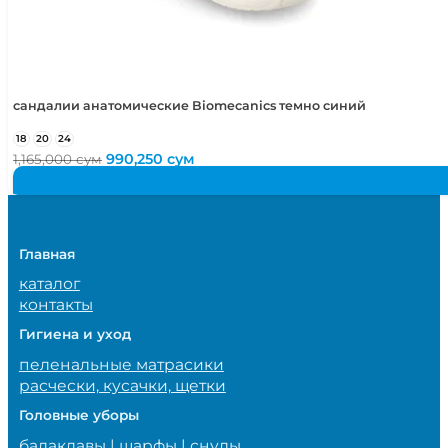
сандалии анатомические Biomecanics темно синий
18
20
24
Первоначальная
Текущая
990,250
сум
1,165,000
сум
цена
цена:
составляла
990,250 сум.
1,165,000 сум.
Главная
каталог
контакты
Гигиена и уход
пеленальные матрасики
расчески, кусачки, щетки
Головные уборы
балаклавы | шарфы | снуды