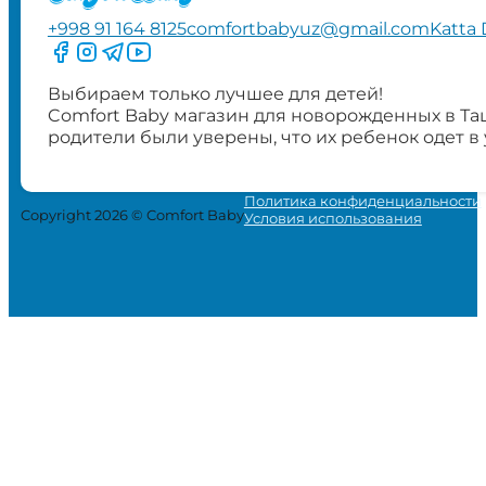
+998 91 164 8125
comfortbabyuz@gmail.com
Katta 
Следите за нами на Facebook
Следите за нами в Instagram
Следите за нами в Telegram
Следите за нами в YouTube
Выбираем только лучшее для детей!
Comfort Baby магазин для новорожденных в Та
родители были уверены, что их ребенок одет в
Политика конфиденциальности
Copyright 2026 © Comfort Baby
Условия использования