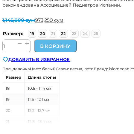
рекомендована Ассоциацией Педиатров Испании.
1,145,000
сум
973,250
сум
Первоначальная
Текущая
цена
цена:
составляла
973,250 сум.
Размер:
19
20
21
22
23
24
25
1,145,000 сум.
Количество
В КОРЗИНУ
товара
сандалии
ДОБАВИТЬ В ИЗБРАННОЕ
анатомические
Biomecanics
Пол:
девочка
Цвет:
белый
Сезон:
весна, лето
Бренд:
biomecanic
звездочки
Размер
Длина стопы
18
10,8 - 11,4 см
19
11,5 - 12,1 см
20
12,2 - 12,7 см
21
12,8 - 13,4 см
22
13,5 - 14,1 см