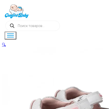
Поиск
товаров
🔍