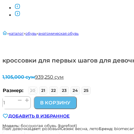
главная
каталог
обувь
анатомическая обувь
кроссовки для первых шагов для девочк
1,105,000
сум
939,250
сум
Первоначальная
Текущая
цена
цена:
составляла
939,250 сум.
Размер:
20
21
22
23
24
25
1,105,000 сум.
Количество
В КОРЗИНУ
товара
кроссовки
ДОБАВИТЬ В ИЗБРАННОЕ
для
первых
Модель:
босоногая обувь (barefoot)
Пол:
девочка
Цвет:
розовый
Сезон:
весна, лето
Бренд:
biomecan
шагов