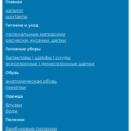
Главная
каталог
контакты
Гигиена и уход
пеленальные матрасики
расчески, кусачки, щетки
Головные уборы
балаклавы | шарфы | снуды
всесезонные | демисезонные шапки
Обувь
анатомическая обувь
пинетки
Одежда
блузки
боди
Пеленки
бамбуковые пеленки