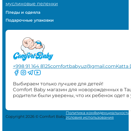
муслиновые пеленки
Пледы и одеяла
Подарочные упаковки
+998 91 164 8125
comfortbabyuz@gmail.com
Katta 
Следите за нами на Facebook
Следите за нами в Instagram
Следите за нами в Telegram
Следите за нами в YouTube
Выбираем только лучшее для детей!
Comfort Baby магазин для новорожденных в Та
родители были уверены, что их ребенок одет в
Политика конфиденциальности
Copyright 2026 © Comfort Baby
Условия использования