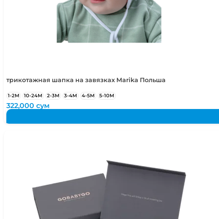
трикотажная шапка на завязках Marika Польша
1-2М
10-24М
2-3М
3-4М
4-5М
5-10М
322,000
сум