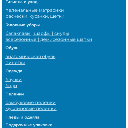
Гигиена и уход
пеленальные матрасики
расчески, кусачки, щетки
Головные уборы
балаклавы | шарфы | снуды
всесезонные | демисезонные шапки
Обувь
анатомическая обувь
пинетки
Одежда
блузки
боди
Пеленки
бамбуковые пеленки
муслиновые пеленки
Пледы и одеяла
Подарочные упаковки