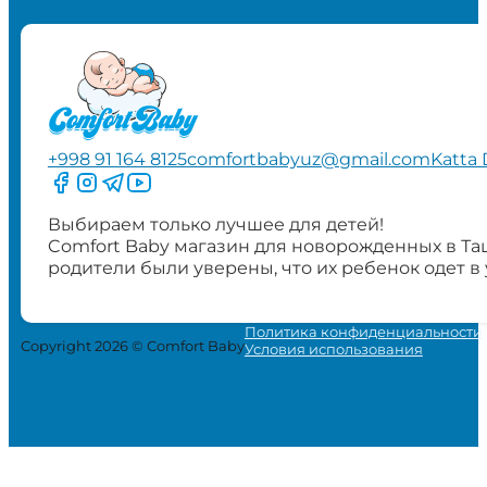
+998 91 164 8125
comfortbabyuz@gmail.com
Katta 
Следите за нами на Facebook
Следите за нами в Instagram
Следите за нами в Telegram
Следите за нами в YouTube
Выбираем только лучшее для детей!
Comfort Baby магазин для новорожденных в Та
родители были уверены, что их ребенок одет в
Политика конфиденциальности
Copyright 2026 © Comfort Baby
Условия использования