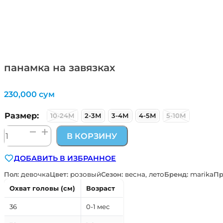
панамка на завязках
230,000
сум
Размер:
10-24М
2-3М
3-4М
4-5М
5-10М
Количество
В КОРЗИНУ
товара
панамка
ДОБАВИТЬ В ИЗБРАННОЕ
на
завязках
Пол:
девочка
Цвет:
розовый
Сезон:
весна, лето
Бренд:
marika
Пр
Охват головы (см)
Возраст
36
0-1 мес