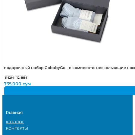
подарочный набор GobabyGo – в комплекте: нескользящие но
6-12М
12-18М
735,000
сум
Главная
каталог
контакты