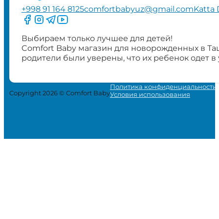
+998 91 164 8125
comfortbabyuz@gmail.com
Katta 
Следите за нами на Facebook
Следите за нами в Instagram
Следите за нами в Telegram
Следите за нами в YouTube
Выбираем только лучшее для детей!
Comfort Baby магазин для новорожденных в Та
родители были уверены, что их ребенок одет в
Политика конфиденциальности
Copyright 2026 © Comfort Baby
Условия использования