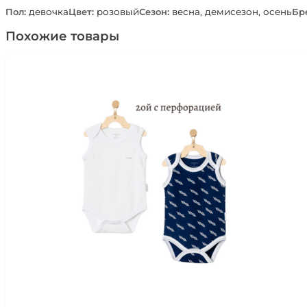
на
Пол:
девочка
Цвет:
розовый
Сезон:
весна, демисезон, осень
Бр
завязках
Похожие товары