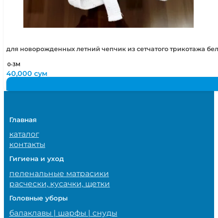
для новорожденных летний чепчик из сетчатого трикотажа бе
0-3М
40,000
сум
Главная
каталог
контакты
Гигиена и уход
пеленальные матрасики
расчески, кусачки, щетки
Головные уборы
балаклавы | шарфы | снуды