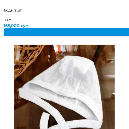
боди 2шт
1-3М
165,000
сум