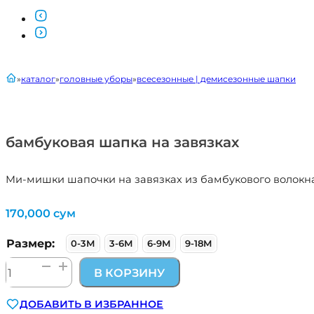
главная
каталог
головные уборы
всесезонные | демисезонные шапки
бамбуковая шапка на завязках
Ми-мишки шапочки на завязках из бамбукового волокна.
170,000
сум
Размер:
0-3М
3-6М
6-9М
9-18М
Количество
В КОРЗИНУ
товара
бамбуковая
ДОБАВИТЬ В ИЗБРАННОЕ
шапка