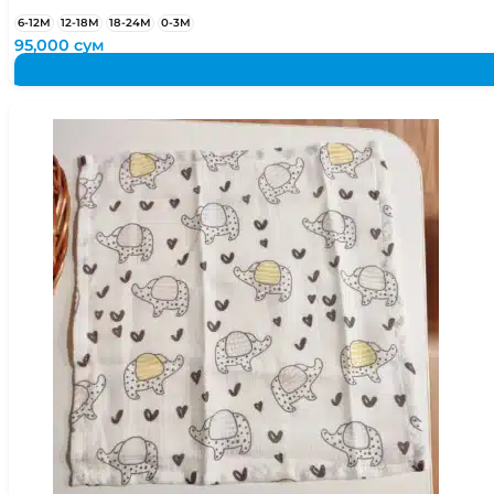
6-12М
12-18М
18-24М
0-3М
95,000
сум