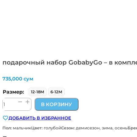
подарочный набор GobabyGo – в компл
735,000
сум
Размер:
12-18М
6-12М
Количество
В КОРЗИНУ
товара
подарочный
ДОБАВИТЬ В ИЗБРАННОЕ
набор
GobabyGo
Пол:
мальчик
Цвет:
голубой
Сезон:
демисезон, зима, осень
Бре
–