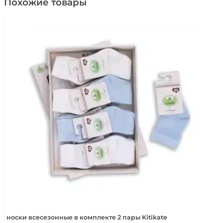
в
Похожие товары
комплекте:
нескользящие
носки-
колготки-
наколенник
носки всесезонные в комплекте 2 пары Kitikate