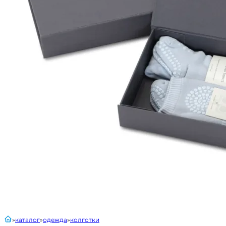
главная
каталог
одежда
колготки