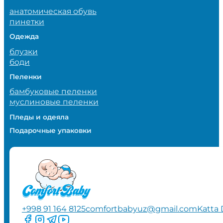
анатомическая обувь
пинетки
Одежда
блузки
боди
Пеленки
бамбуковые пеленки
муслиновые пеленки
Пледы и одеяла
Подарочные упаковки
+998 91 164 8125
comfortbabyuz@gmail.com
Katta 
Следите за нами на Facebook
Следите за нами в Instagram
Следите за нами в Telegram
Следите за нами в YouTube