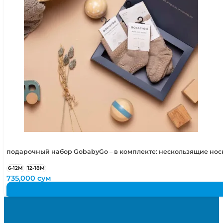
подарочный набор GobabyGo – в комплекте: нескользящие но
6-12М
12-18М
735,000
сум