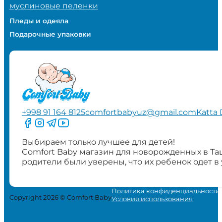
муслиновые пеленки
Пледы и одеяла
Подарочные упаковки
+998 91 164 8125
comfortbabyuz@gmail.com
Katta 
Следите за нами на Facebook
Следите за нами в Instagram
Следите за нами в Telegram
Следите за нами в YouTube
Выбираем только лучшее для детей!
Comfort Baby магазин для новорожденных в Та
родители были уверены, что их ребенок одет в
Политика конфиденциальности
Copyright 2026 © Comfort Baby
Условия использования