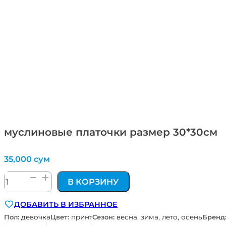
муслиновые платочки размер 30*30см
35,000
сум
Количество
В КОРЗИНУ
товара
муслиновые
ДОБАВИТЬ В ИЗБРАННОЕ
платочки
размер
Пол:
девочка
Цвет:
принт
Сезон:
весна, зима, лето, осень
Бренд