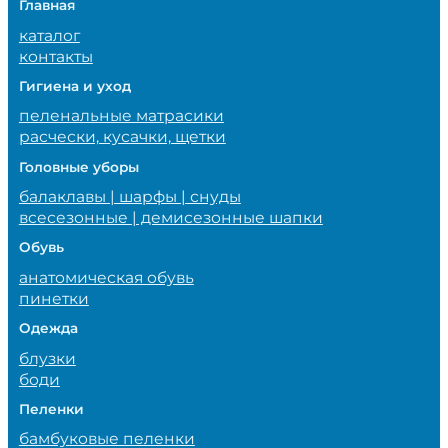
Главная
каталог
контакты
Гигиена и уход
пеленальные матрасики
расчески, кусачки, щетки
Головные уборы
балаклавы | шарфы | снуды
всесезонные | демисезонные шапки
Обувь
анатомическая обувь
пинетки
Одежда
блузки
боди
Пеленки
бамбуковые пеленки