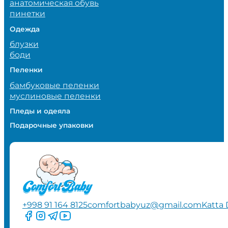
анатомическая обувь
пинетки
Одежда
блузки
боди
Пеленки
бамбуковые пеленки
муслиновые пеленки
Пледы и одеяла
Подарочные упаковки
+998 91 164 8125
comfortbabyuz@gmail.com
Katta 
Следите за нами на Facebook
Следите за нами в Instagram
Следите за нами в Telegram
Следите за нами в YouTube