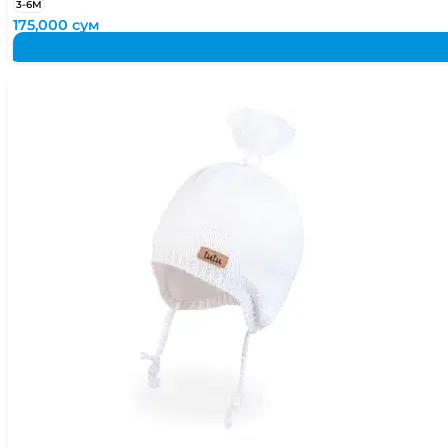
3-6М
175,000
сум