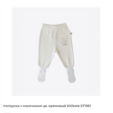
2-3 года
92-98 см
3-4 года
98-104 см
4-5 лет
104-110 см
5-6 лет
110-116 см
ползунки с носочками цв. кремовый Kitikate S71361