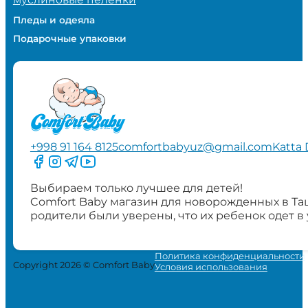
Пледы и одеяла
Подарочные упаковки
+998 91 164 8125
comfortbabyuz@gmail.com
Katta 
Следите за нами на Facebook
Следите за нами в Instagram
Следите за нами в Telegram
Следите за нами в YouTube
Выбираем только лучшее для детей!
Comfort Baby магазин для новорожденных в Та
родители были уверены, что их ребенок одет в
Политика конфиденциальности
Copyright 2026 © Comfort Baby
Условия использования