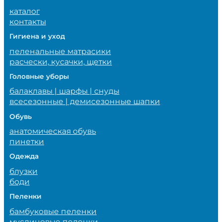
каталог
контакты
Гигиена и уход
пеленальные матрасики
расчески, кусачки, щетки
Головные уборы
балаклавы | шарфы | снуды
всесезонные | демисезонные шапки
Обувь
анатомическая обувь
пинетки
Одежда
блузки
боди
Пеленки
бамбуковые пеленки
муслиновые пеленки