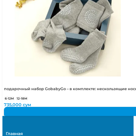
подарочный набор GobabyGo – в комплекте: нескользящие но
6-12М
12-18М
735,000
сум
Главная