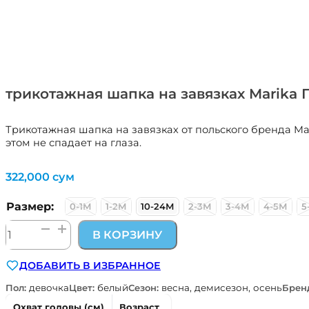
трикотажная шапка на завязках Marika
Трикотажная шапка на завязках от польского бренда Ma
этом не спадает на глаза.
322,000
сум
Размер:
0-1М
1-2М
10-24М
2-3М
3-4М
4-5М
5
Количество
В КОРЗИНУ
товара
трикотажная
ДОБАВИТЬ В ИЗБРАННОЕ
шапка
на
Пол:
девочка
Цвет:
белый
Сезон:
весна, демисезон, осень
Брен
завязках
Охват головы (см)
Возраст