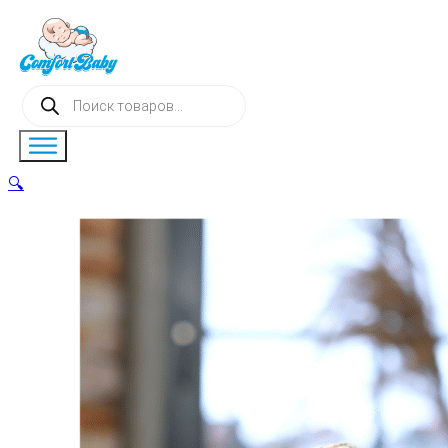
Поиск
товаров
🔍