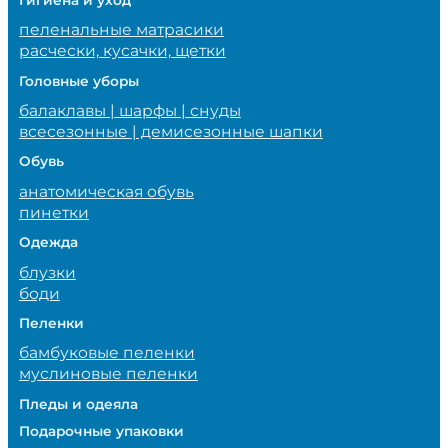
пеленальные матрасики
расчески, кусачки, щетки
Головные уборы
балаклавы | шарфы | снуды
всесезонные | демисезонные шапки
Обувь
анатомическая обувь
пинетки
Одежда
блузки
боди
Пеленки
бамбуковые пеленки
муслиновые пеленки
Пледы и одеяла
Подарочные упаковки