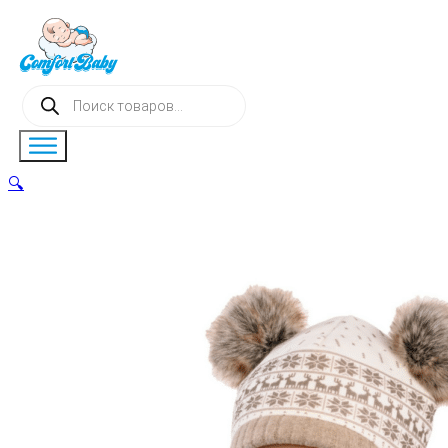
Поиск
товаров
🔍