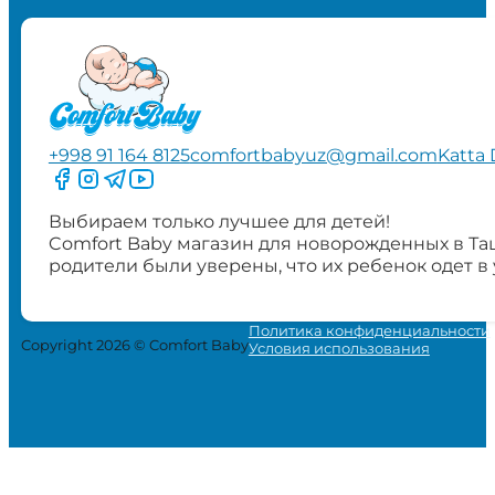
+998 91 164 8125
comfortbabyuz@gmail.com
Katta 
Следите за нами на Facebook
Следите за нами в Instagram
Следите за нами в Telegram
Следите за нами в YouTube
Выбираем только лучшее для детей!
Comfort Baby магазин для новорожденных в Та
родители были уверены, что их ребенок одет в
Политика конфиденциальности
Copyright 2026 © Comfort Baby
Условия использования