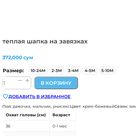
теплая шапка на завязках
372,000
сум
Размер:
10-24М
2-3М
3-4М
4-5М
5-10М
Количество
В КОРЗИНУ
товара
теплая
ДОБАВИТЬ В ИЗБРАННОЕ
шапка
на
Пол:
девочка, мальчик, унисекс
Цвет:
крем-бежевый
Сезон:
зим
завязках
Охват головы (см)
Возраст
36
0-1 мес