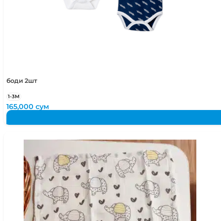
боди 2шт
1-3М
165,000
сум