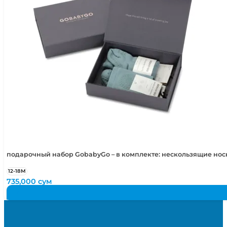
подарочный набор GobabyGo – в комплекте: нескользящие но
12-18М
735,000
сум