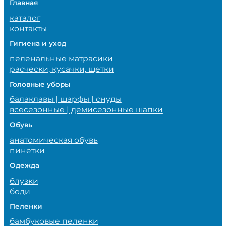
Главная
каталог
контакты
Гигиена и уход
пеленальные матрасики
расчески, кусачки, щетки
Головные уборы
балаклавы | шарфы | снуды
всесезонные | демисезонные шапки
Обувь
анатомическая обувь
пинетки
Одежда
блузки
боди
Пеленки
бамбуковые пеленки