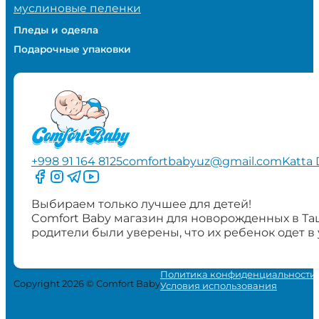
муслиновые пеленки
Пледы и одеяла
Подарочные упаковки
+998 91 164 8125
comfortbabyuz@gmail.com
Katta 
Следите за нами на Facebook
Следите за нами в Instagram
Следите за нами в Telegram
Следите за нами в YouTube
Выбираем только лучшее для детей!
Comfort Baby магазин для новорожденных в Та
родители были уверены, что их ребенок одет в
Политика конфиденциальности
Copyright 2026 © Comfort Baby
Условия использования