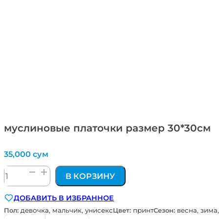
муслиновые платочки размер 30*30см
35,000
сум
Количество
В КОРЗИНУ
товара
муслиновые
ДОБАВИТЬ В ИЗБРАННОЕ
платочки
размер
Пол:
девочка, мальчик, унисекс
Цвет:
принт
Сезон:
весна, зима,