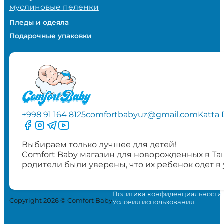
муслиновые пеленки
Пледы и одеяла
Подарочные упаковки
+998 91 164 8125
comfortbabyuz@gmail.com
Katta 
Следите за нами на Facebook
Следите за нами в Instagram
Следите за нами в Telegram
Следите за нами в YouTube
Выбираем только лучшее для детей!
Comfort Baby магазин для новорожденных в Та
родители были уверены, что их ребенок одет в
Политика конфиденциальности
Copyright 2026 © Comfort Baby
Условия использования