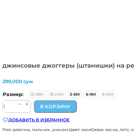
джинсовые джоггеры (штанишки) на рези
299,000
сум
Размер:
12-18М
18-24М
3-6М
6-9М
9-12М
Количество
В КОРЗИНУ
товара
джинсовые
ДОБАВИТЬ В ИЗБРАННОЕ
джоггеры
(штанишки)
Пол:
девочка, мальчик, унисекс
Цвет:
хаки
Сезон:
весна, лето, 
на