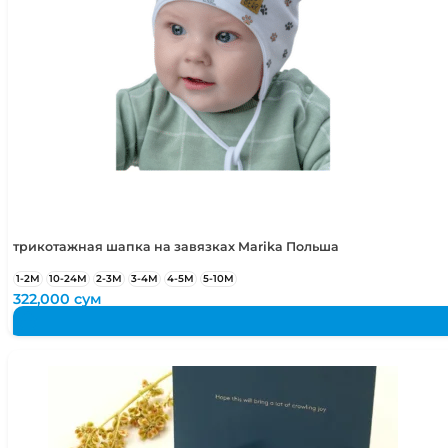
трикотажная шапка на завязках Marika Польша
1-2М
10-24М
2-3М
3-4М
4-5М
5-10М
322,000
сум