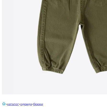
главная
каталог
одежда
брюки