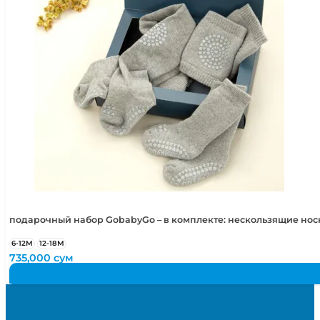
подарочный набор GobabyGo – в комплекте: нескользящие но
6-12М
12-18М
735,000
сум