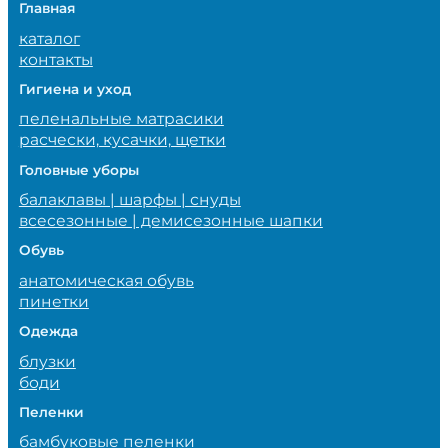
Главная
каталог
контакты
Гигиена и уход
пеленальные матрасики
расчески, кусачки, щетки
Головные уборы
балаклавы | шарфы | снуды
всесезонные | демисезонные шапки
Обувь
анатомическая обувь
пинетки
Одежда
блузки
боди
Пеленки
бамбуковые пеленки