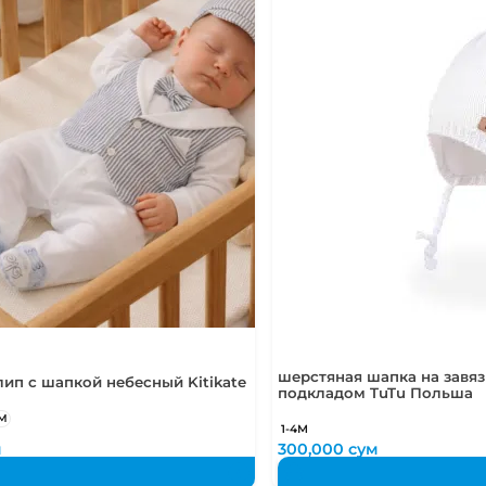
шерстяная шапка на завязк
ип с шапкой небесный Kitikate
подкладом TuTu Польша
6М
1-4М
м
300,000
сум