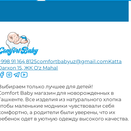
+998 91 164 8125
comfortbabyuz@gmail.com
Katta
Darxon 15, ЖК O'z Mahal
Следите за нами на Facebook
Следите за нами в Instagram
Следите за нами в Telegram
Следите за нами в YouTube
Выбираем только лучшее для детей!
Comfort Baby магазин для новорожденных в
Ташкенте. Все изделия из натурального хлопка
чтобы маленькие модники чувствовали себя
комфортно, а родители были уверены, что их
ребенок одет в уютную одежду высокого качества.