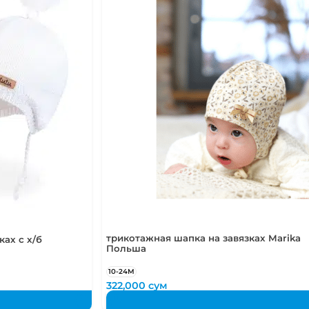
трикотажная шапка на завязках Marika
ах с х/б
Польша
10-24М
322,000
сум