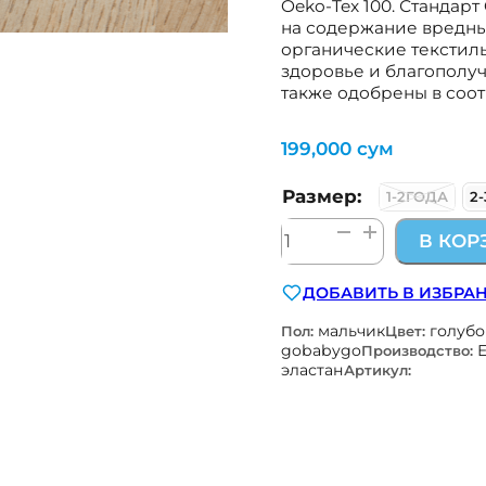
Oeko-Tex 100. Стандарт
на содержание вредных
органические текстиль
здоровье и благополу
также одобрены в соот
199,000
сум
Размер:
1-2ГОДА
2
Количество
В КОР
товара
бамбуковые
ДОБАВИТЬ В ИЗБРА
носки-
гольфы
мальчик
голуб
Пол:
Цвет:
2в1
gobabygo
Производство:
эластан
Артикул:
с
нескользящей
стопой