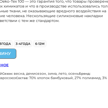
 Oeko-Tex 100 — это гарантия того, что товары проверен
 химикатов и что в производстве использовались тол
ные ткани, не оказывающие вредного воздействия на
чие человека. Нескользящие силиконовые накладки
ветствии с тем же стандартом.
-3ГОДА
3-4ГОДА
6-12М
ЗИНУ
ННОЕ
ой
весна, демисезон, зима, лето, осень
Сезон:
Бренд:
Евросоюз
70% хлопок бамбуковый, 27% полиамид, 3%
Состав: