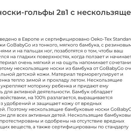
оски-гольфы 2в1 с нескользящ
ведено в Европе и сертифицировано Oeko-Tex Standar
ки GoBabyGo из тонкого, мягкого бамбука, с резиновы
ми и на пальцах ног, позаботятся о том, чтобы ваш
лся на гладких поверхностях, когда ползает и начинае
териал очень мягкий и на ощупь напоминает сочетан
этому нескользящие носки из бамбука от GoBabyGo оч
ельной детской кожи. Материал терморегулирует и
енка тепло зимой и прохладу летом. Нескользящие
укрепляют моторику ребенка и придают ему
ь для активной деятельности. Бамбук обладает
ойствами, на 100% разлагается, выращивается
ез удобрений и защищает кожу от вредных
ей. Поэтому нескользящие бамбуковые носки GoBaby
ом для всех активных детей. Нескользящие бамбуковы
протестированы и одобрены на отсутствие вредных
щих веществ, а также сертифицированы по стандарту