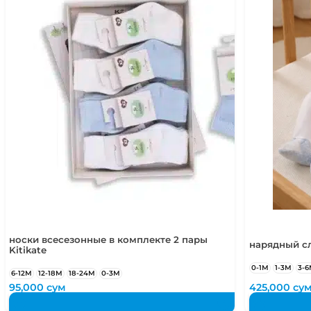
носки всесезонные в комплекте 2 пары
нарядный сл
Kitikate
0-1М
1-3М
3-
6-12М
12-18М
18-24М
0-3М
95,000
сум
425,000
су