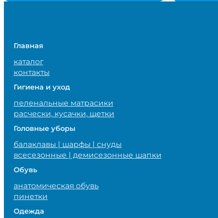
Главная
каталог
контакты
Гигиена и уход
пеленальные матрасики
расчески, кусачки, щетки
Головные уборы
балаклавы | шарфы | снуды
всесезонные | демисезонные шапки
Обувь
анатомическая обувь
пинетки
Одежда