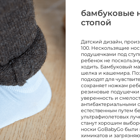
бамбуковые н
стопой
Датский дизайн, произ
100. Нескользящие нос
подушечками под ступня
ребенок не поскользну
ходить. Бамбуковый ма
шелка и кашемира. По
подходят для чувствит
сохраняет ножкам реб
резиновые подушечки 
уверенность и смелост
антибактериальными св
естественным путем б
ультрафиолетовых луч
станут хорошим выбор
носки GoBabyGo были 
химикатов и загрязняю