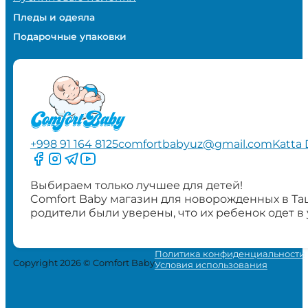
Пледы и одеяла
Подарочные упаковки
+998 91 164 8125
comfortbabyuz@gmail.com
Katta 
Следите за нами на Facebook
Следите за нами в Instagram
Следите за нами в Telegram
Следите за нами в YouTube
Выбираем только лучшее для детей!
Comfort Baby магазин для новорожденных в Та
родители были уверены, что их ребенок одет в
Политика конфиденциальности
Copyright 2026 © Comfort Baby
Условия использования