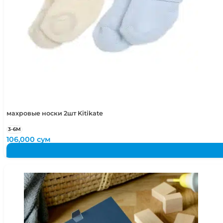
махровые носки 2шт Kitikate
3-6М
106,000
сум