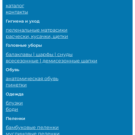
каталог
контакты
Гигиена и уход
пеленальные матрасики
расчески, кусачки, щетки
Головные уборы
балаклавы | шарфы | снуды
всесезонные | демисезонные шапки
Обувь
анатомическая обувь
пинетки
Одежда
блузки
боди
Пеленки
бамбуковые пеленки
муслиновые пеленки