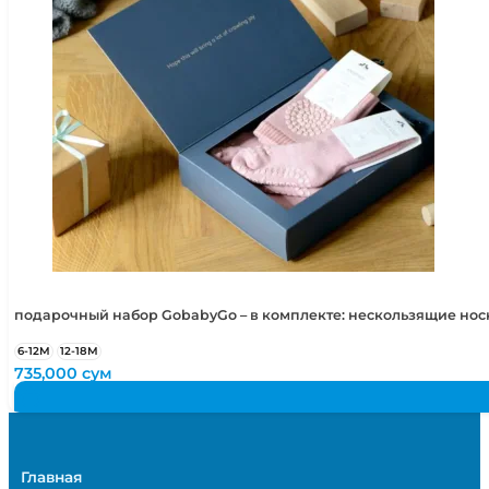
подарочный набор GobabyGo – в комплекте: нескользящие но
6-12М
12-18М
735,000
сум
Главная