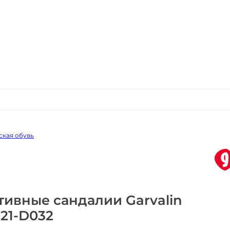
ская обувь
тивные сандалии Garvalin
21-D032