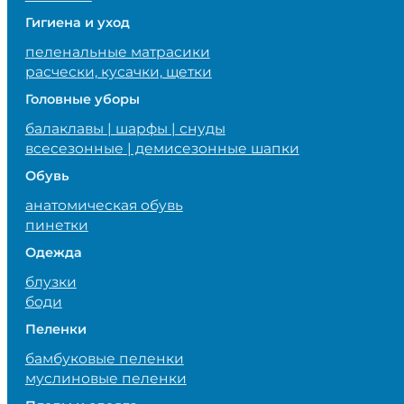
Гигиена и уход
пеленальные матрасики
расчески, кусачки, щетки
Головные уборы
балаклавы | шарфы | снуды
всесезонные | демисезонные шапки
Обувь
анатомическая обувь
пинетки
Одежда
блузки
боди
Пеленки
бамбуковые пеленки
муслиновые пеленки