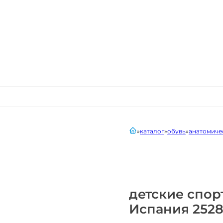
главная
каталог
обувь
анатомиче
детские спор
Испания 2528