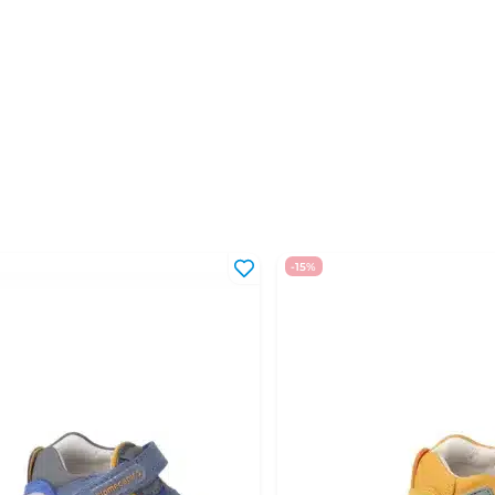
35
22,2 - 22,8 см
36
22,9 - 23,5 см
37
23,6 - 24,1 см
38
24,2 - 24,8 см
39
24,9 - 25,5 см
40
25,6 - 26,2 см
-15%
41
26,3 - 27 см