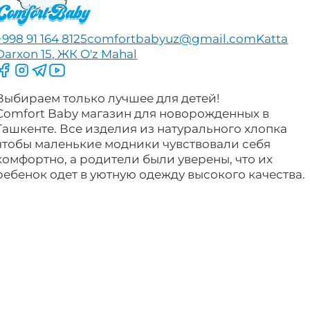
+998 91 164 8125
comfortbabyuz@gmail.com
Katta
Darxon 15, ЖК O'z Mahal
Следите за нами на Facebook
Следите за нами в Instagram
Следите за нами в Telegram
Следите за нами в YouTube
Выбираем только лучшее для детей!
Comfort Baby магазин для новорожденных в
Ташкенте. Все изделия из натурального хлопка
чтобы маленькие модники чувствовали себя
комфортно, а родители были уверены, что их
ребенок одет в уютную одежду высокого качества.