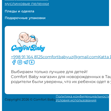
муслиновые пеленки
Пледы и одеяла
Подарочные упаковки
+998 91 164 8125
comfortbabyuz@gmail.com
Katta 
Следите за нами на Facebook
Следите за нами в Instagram
Следите за нами в Telegram
Следите за нами в YouTube
Выбираем только лучшее для детей!
Comfort Baby магазин для новорожденных в Та
родители были уверены, что их ребенок одет в
Политика конфиденциальности
Copyright 2026 © Comfort Baby
Условия использования