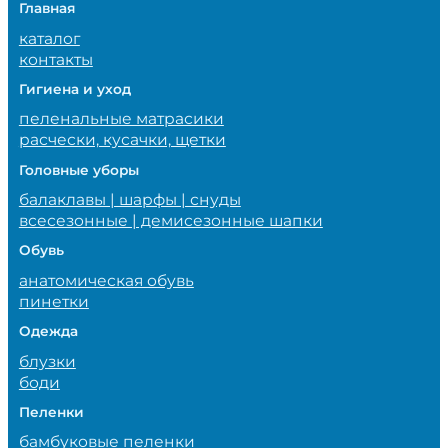
Главная
каталог
контакты
Гигиена и уход
пеленальные матрасики
расчески, кусачки, щетки
Головные уборы
балаклавы | шарфы | снуды
всесезонные | демисезонные шапки
Обувь
анатомическая обувь
пинетки
Одежда
блузки
боди
Пеленки
бамбуковые пеленки