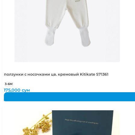
ползунки с носочками цв. кремовый Kitikate S71361
3-6М
175,000
сум