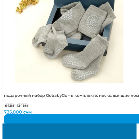
подарочный набор GobabyGo – в комплекте: нескользящие но
6-12М
12-18М
735,000
сум