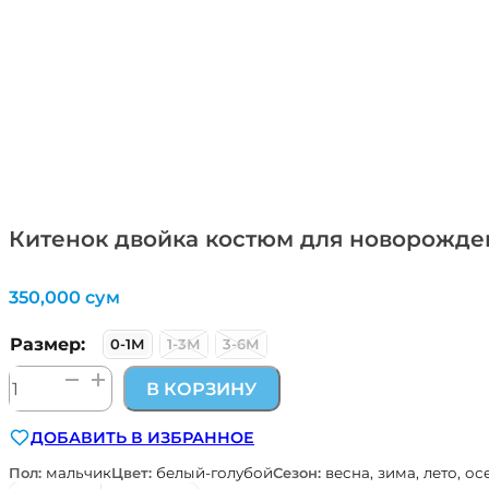
Китенок двойка костюм для новорожден
350,000
сум
Размер:
0-1М
1-3М
3-6М
Количество
В КОРЗИНУ
товара
Китенок
ДОБАВИТЬ В ИЗБРАННОЕ
двойка
костюм
Пол:
мальчик
Цвет:
белый-голубой
Сезон:
весна, зима, лето, ос
для