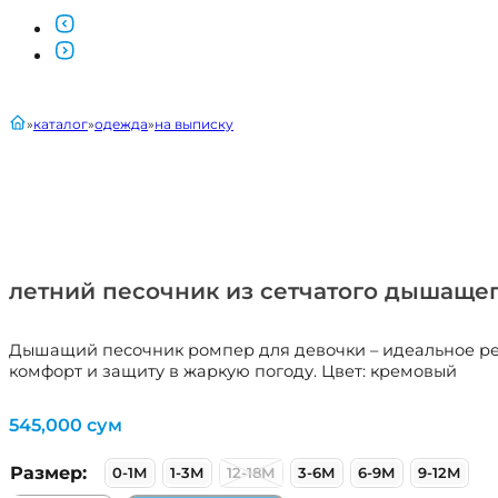
главная
каталог
одежда
на выписку
летний песочник из сетчатого дышаще
Дышащий песочник ромпер для девочки – идеальное реш
комфорт и защиту в жаркую погоду. Цвет: кремовый
545,000
сум
Размер:
0-1М
1-3М
12-18М
3-6М
6-9М
9-12М