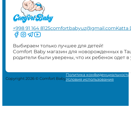
+998 91 164 8125
comfortbabyuz@gmail.com
Katta 
Следите за нами на Facebook
Следите за нами в Instagram
Следите за нами в Telegram
Следите за нами в YouTube
Выбираем только лучшее для детей!
Comfort Baby магазин для новорожденных в Та
родители были уверены, что их ребенок одет в
Политика конфиденциальности
Copyright 2026 © Comfort Baby
Условия использования