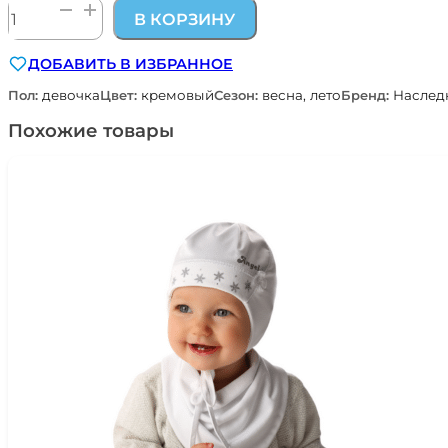
Количество
В КОРЗИНУ
товара
летний
ДОБАВИТЬ В ИЗБРАННОЕ
песочник
из
Пол:
девочка
Цвет:
кремовый
Сезон:
весна, лето
Бренд:
Наслед
сетчатого
дышащего
Похожие товары
трикотажа
кремовый
Наследникъ
Выжанова
02008-
11001