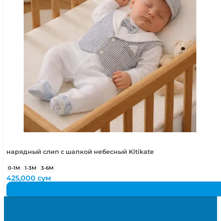
нарядный слип с шапкой небесный Kitikate
0-1М
1-3М
3-6М
425,000
сум