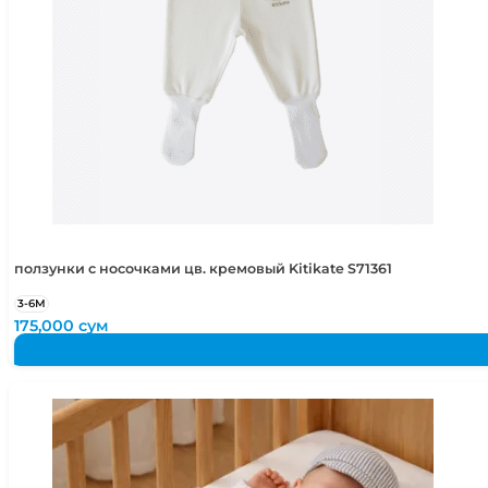
ползунки с носочками цв. кремовый Kitikate S71361
3-6М
175,000
сум