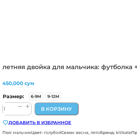
летняя двойка для мальчика: футболка +
450,000
сум
Размер:
6-9М
9-12М
Количество
В КОРЗИНУ
товара
летняя
ДОБАВИТЬ В ИЗБРАННОЕ
двойка
для
Пол:
мальчик
Цвет:
голубой
Сезон:
весна, лето
Бренд:
kitikate
Пр
мальчика: