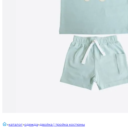
главная
каталог
одежда
двойка | тройка костюмы