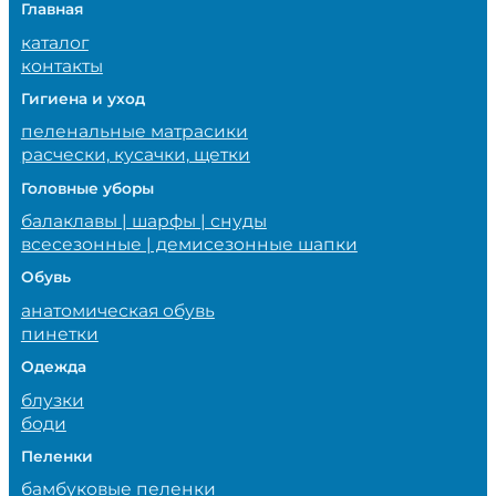
Главная
каталог
контакты
Гигиена и уход
пеленальные матрасики
расчески, кусачки, щетки
Головные уборы
балаклавы | шарфы | снуды
всесезонные | демисезонные шапки
Обувь
анатомическая обувь
пинетки
Одежда
блузки
боди
Пеленки
бамбуковые пеленки