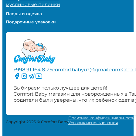
муслиновые пеленки
Пледы и одеяла
Подарочные упаковки
+998 91 164 8125
comfortbabyuz@gmail.com
Katta 
Следите за нами на Facebook
Следите за нами в Instagram
Следите за нами в Telegram
Следите за нами в YouTube
Выбираем только лучшее для детей!
Comfort Baby магазин для новорожденных в Та
родители были уверены, что их ребенок одет в
Политика конфиденциальности
Copyright 2026 © Comfort Baby
Условия использования