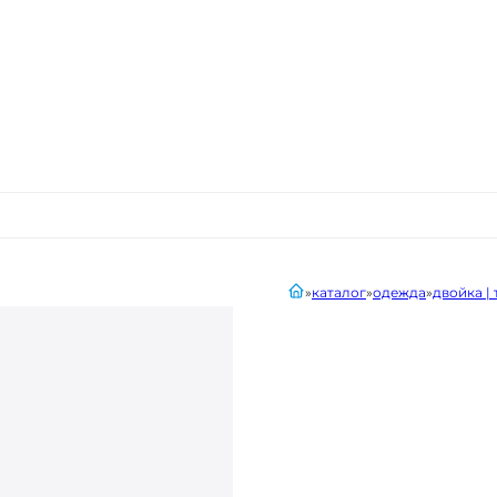
главная
каталог
одежда
двойка |