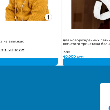
для новорожденных летни
а на завязках
сетчатого трикотажа бел
5М
5-10М
10-24М
0-3М
м
40,000
сум