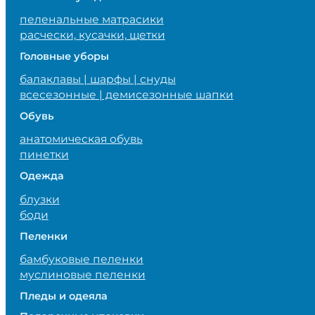
пеленальные матрасики
расчески, кусачки, щетки
Головные уборы
балаклавы | шарфы | снуды
всесезонные | демисезонные шапки
Обувь
анатомическая обувь
пинетки
Одежда
блузки
боди
Пеленки
бамбуковые пеленки
муслиновые пеленки
Пледы и одеяла