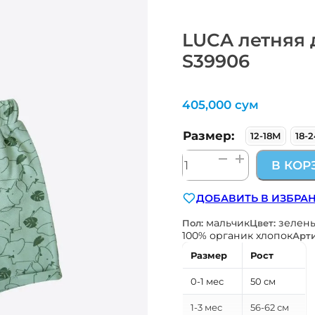
LUCA летняя 
S39906
405,000
сум
Размер:
12-18М
18-
Количество
В КОР
товара
LUCA
ДОБАВИТЬ В ИЗБРА
летняя
двойка
мальчик
зелен
Пол:
Цвет:
для
100% органик хлопок
Арти
мальчика
Размер
Рост
Kitikate
S39906
0-1 мес
50 см
1-3 мес
56-62 см