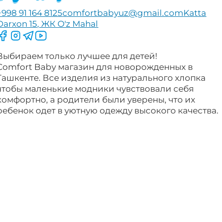
+998 91 164 8125
comfortbabyuz@gmail.com
Katta
Darxon 15, ЖК O'z Mahal
Следите за нами на Facebook
Следите за нами в Instagram
Следите за нами в Telegram
Следите за нами в YouTube
Выбираем только лучшее для детей!
Comfort Baby магазин для новорожденных в
Ташкенте. Все изделия из натурального хлопка
чтобы маленькие модники чувствовали себя
комфортно, а родители были уверены, что их
ребенок одет в уютную одежду высокого качества.