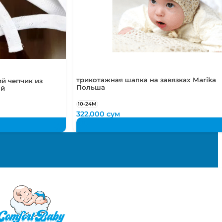
трикотажная шапка на завязках Marika
й чепчик из
Польша
ый
10-24М
322,000
сум