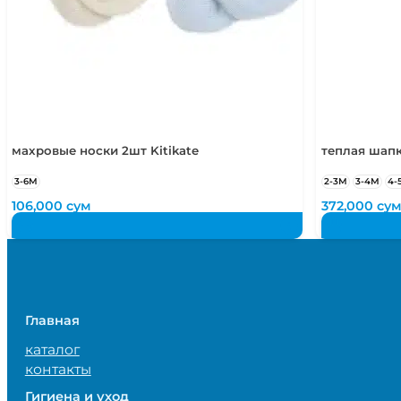
махровые носки 2шт Kitikate
теплая шапк
3-6М
2-3М
3-4М
4-
106,000
сум
372,000
су
Главная
каталог
контакты
Гигиена и уход