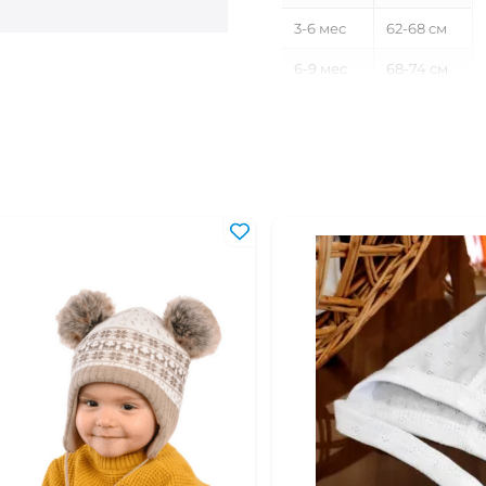
3-6 мес
62-68 см
6-9 мес
68-74 см
9-12 мес
74-80 см
12-18 мес
80-86 см
18-24 мес
86-92 см
2-3 года
92-98 см
3-4 года
98-104 см
4-5 лет
104-110 см
5-6 лет
110-116 см