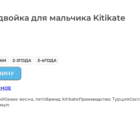
двойка для мальчика Kitikate
24М
2-3ГОДА
3-4ГОДА
ЗИНУ
ННОЕ
ый
весна, лето
kitikate
Турция
Сезон:
Бренд:
Производство:
Сост
кул: