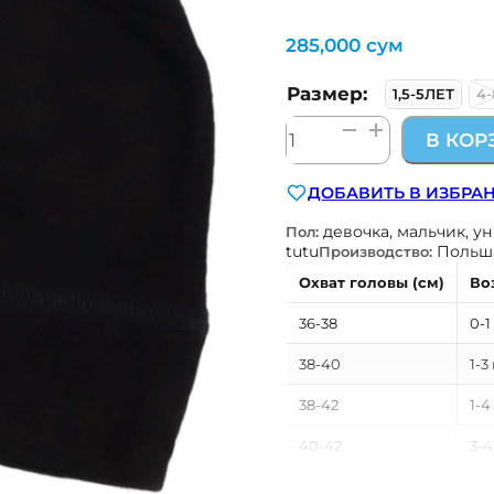
285,000
сум
Размер:
1,5-5ЛЕТ
4
Количество
В КОР
товара
межсезонная
ДОБАВИТЬ В ИЗБРА
тонкая
шерстяная
девочка, мальчик, у
Пол:
шапка
tutu
Польш
Производство:
черная
Охват головы (см)
Во
TuTu
Польша
36-38
0-1
38-40
1-3
38-42
1-4
40-42
3-4
40-46
3-1