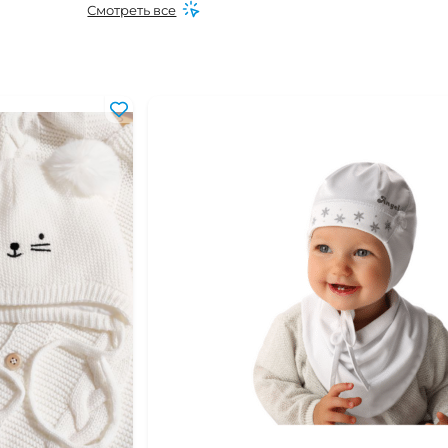
Смотреть все
 мес
0 мес
6 мес
0 мес
6 мес
16 мес
24 мес
 года
-2 года
-4 года
 года
 лет