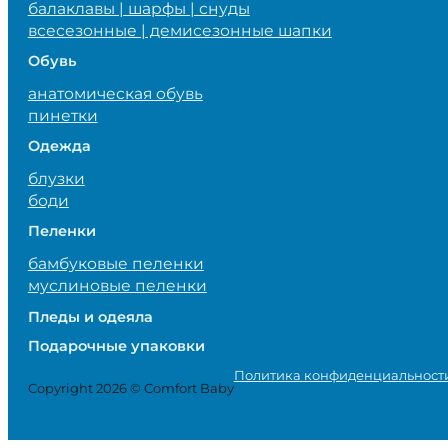
балаклавы | шарфы | снуды
всесезонные | демисезонные шапки
Обувь
анатомическая обувь
пинетки
Одежда
блузки
боди
Пеленки
бамбуковые пеленки
муслиновые пеленки
Пледы и одеяла
Подарочные упаковки
Политика конфиденциальност
Copyright 2026 © Comfort Baby