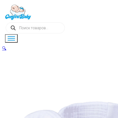
Поиск
товаров
🔍