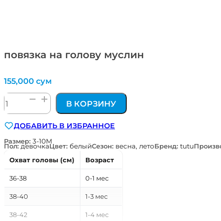
повязка на голову муслин
155,000
сум
Количество
В КОРЗИНУ
товара
повязка
ДОБАВИТЬ В ИЗБРАННОЕ
на
голову
Размер:
3-10М
Пол:
девочка
Цвет:
белый
Сезон:
весна, лето
Бренд:
tutu
Произв
муслин
Охват головы (см)
Возраст
36-38
0-1 мес
38-40
1-3 мес
38-42
1-4 мес