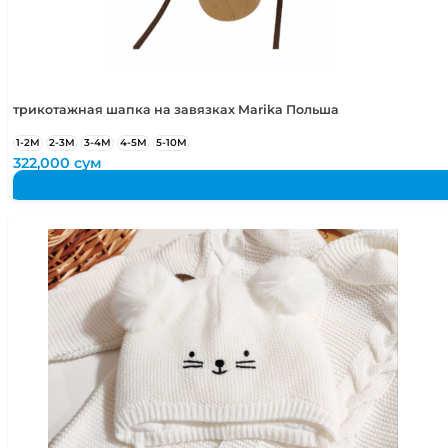
50-52
2-4 года
50-54
2-5 лет
трикотажная шапка на завязках Marika Польша
1-2М
2-3М
3-4М
4-5М
5-10М
322,000
сум