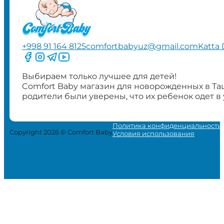
+998 91 164 8125
comfortbabyuz@gmail.com
Katta 
Следите за нами на Facebook
Следите за нами в Instagram
Следите за нами в Telegram
Следите за нами в YouTube
Выбираем только лучшее для детей!
Comfort Baby магазин для новорожденных в Та
родители были уверены, что их ребенок одет в
Политика конфиденциальности
Copyright 2026 © Comfort Baby
Условия использования