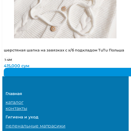
шерстяная шапка на завязках с х/б подкладом TuTu Польша
1-4М
415,000
сум
Главная
каталог
контакты
Гигиена и уход
пеленальные матрасики