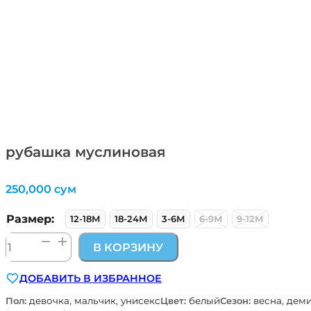
рубашка муслиновая
250,000
сум
Размер:
12-18М
18-24М
3-6М
6-9М
9-12М
Количество
В КОРЗИНУ
товара
рубашка
ДОБАВИТЬ В ИЗБРАННОЕ
муслиновая
Пол:
девочка, мальчик, унисекс
Цвет:
белый
Сезон:
весна, дем