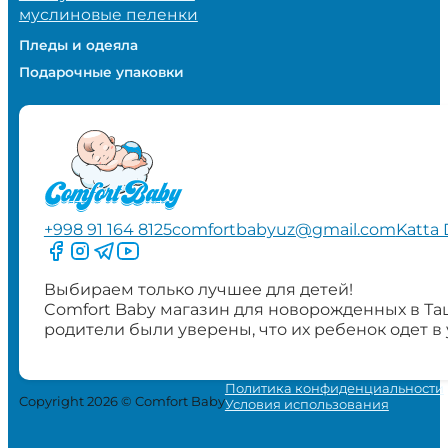
муслиновые пеленки
Пледы и одеяла
Подарочные упаковки
+998 91 164 8125
comfortbabyuz@gmail.com
Katta 
Следите за нами на Facebook
Следите за нами в Instagram
Следите за нами в Telegram
Следите за нами в YouTube
Выбираем только лучшее для детей!
Comfort Baby магазин для новорожденных в Та
родители были уверены, что их ребенок одет в
Политика конфиденциальности
Copyright 2026 © Comfort Baby
Условия использования