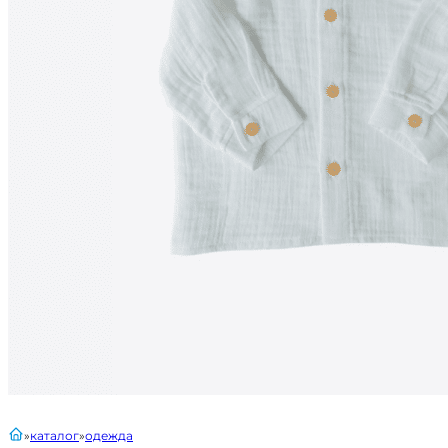
главная
каталог
одежда