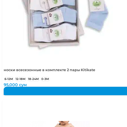
носки всесезонные в комплекте 2 пары Kitikate
6-12М
12-18М
18-24М
0-3М
95,000
сум