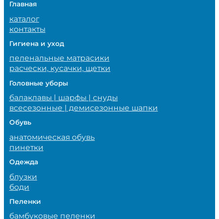
Главная
каталог
контакты
Гигиена и уход
пеленальные матрасики
расчески, кусачки, щетки
Головные уборы
балаклавы | шарфы | снуды
всесезонные | демисезонные шапки
Обувь
анатомическая обувь
пинетки
Одежда
блузки
боди
Пеленки
бамбуковые пеленки