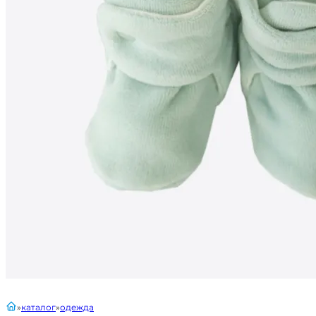
главная
каталог
одежда