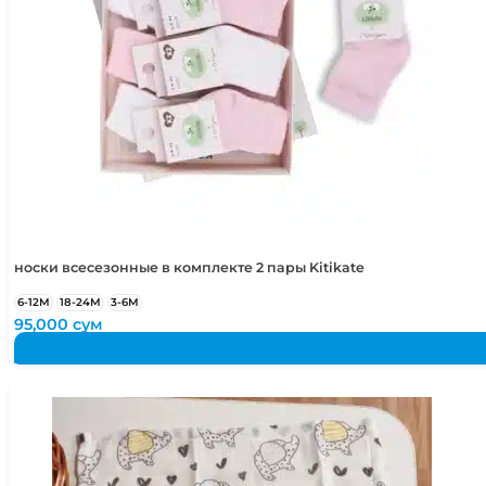
носки всесезонные в комплекте 2 пары Kitikate
6-12М
18-24М
3-6М
95,000
сум