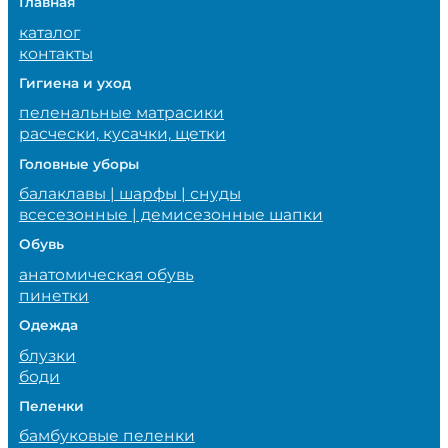
Главная
каталог
контакты
Гигиена и уход
пеленальные матрасики
расчески, кусачки, щетки
Головные уборы
балаклавы | шарфы | снуды
всесезонные | демисезонные шапки
Обувь
анатомическая обувь
пинетки
Одежда
блузки
боди
Пеленки
бамбуковые пеленки