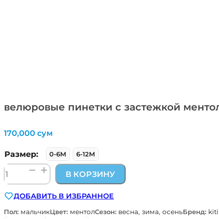
велюровые пинетки с застежкой ментол
170,000
сум
Размер:
0-6М
6-12М
Количество
В КОРЗИНУ
товара
велюровые
ДОБАВИТЬ В ИЗБРАННОЕ
пинетки
с
Пол:
мальчик
Цвет:
ментол
Сезон:
весна, зима, осень
Бренд:
kit
застежкой