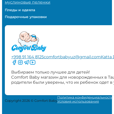
муслиновые пеленки
Пледы и одеяла
Подарочные упаковки
+998 91 164 8125
comfortbabyuz@gmail.com
Katta 
Следите за нами на Facebook
Следите за нами в Instagram
Следите за нами в Telegram
Следите за нами в YouTube
Выбираем только лучшее для детей!
Comfort Baby магазин для новорожденных в Та
родители были уверены, что их ребенок одет в
Политика конфиденциальности
Copyright 2026 © Comfort Baby
Условия использования