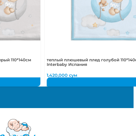
рый 110*140см
теплый плюшевый плед голубой 110*140
Interbaby Испания
1,420,000
сум