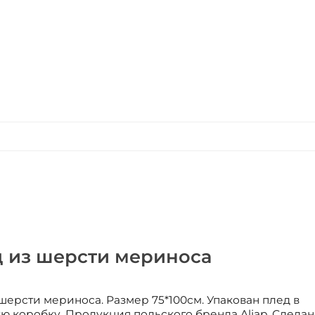
д из шерсти мериноса
шерсти мериноса. Размер 75*100см. Упакован плед в
 коробку. Продукция польского бренда Aliap. Сделан