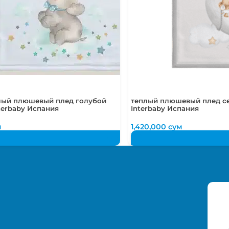
лый плюшевый плед голубой
теплый плюшевый плед се
nterbaby Испания
Interbaby Испания
м
1,420,000
сум