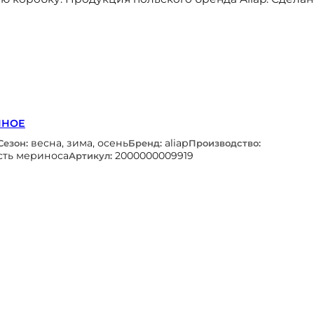
ННОЕ
весна, зима, осень
aliap
Сезон:
Бренд:
Производство:
сть мериноса
2000000009919
Артикул: