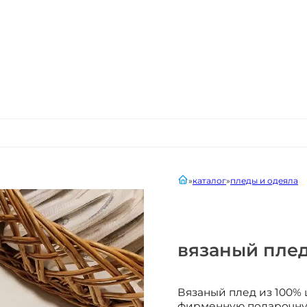
главная
каталог
пледы и одеяла
вязаный пле
Вязаный плед из 100% 
фирменную подарочную