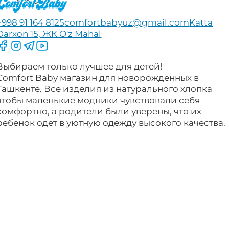
+998 91 164 8125
comfortbabyuz@gmail.com
Katta
Darxon 15, ЖК O'z Mahal
Следите за нами на Facebook
Следите за нами в Instagram
Следите за нами в Telegram
Следите за нами в YouTube
Выбираем только лучшее для детей!
Comfort Baby магазин для новорожденных в
Ташкенте. Все изделия из натурального хлопка
чтобы маленькие модники чувствовали себя
комфортно, а родители были уверены, что их
ребенок одет в уютную одежду высокого качества.