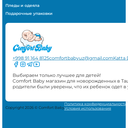
Пледы и одеяла
Подарочные упаковки
+998 91 164 8125
comfortbabyuz@gmail.com
Katta 
Следите за нами на Facebook
Следите за нами в Instagram
Следите за нами в Telegram
Следите за нами в YouTube
Выбираем только лучшее для детей!
Comfort Baby магазин для новорожденных в Та
родители были уверены, что их ребенок одет в
Политика конфиденциальности
Copyright 2026 © Comfort Baby
Условия использования