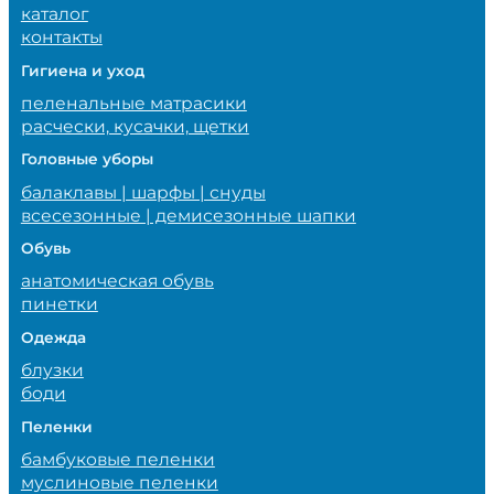
каталог
контакты
Гигиена и уход
пеленальные матрасики
расчески, кусачки, щетки
Головные уборы
балаклавы | шарфы | снуды
всесезонные | демисезонные шапки
Обувь
анатомическая обувь
пинетки
Одежда
блузки
боди
Пеленки
бамбуковые пеленки
муслиновые пеленки