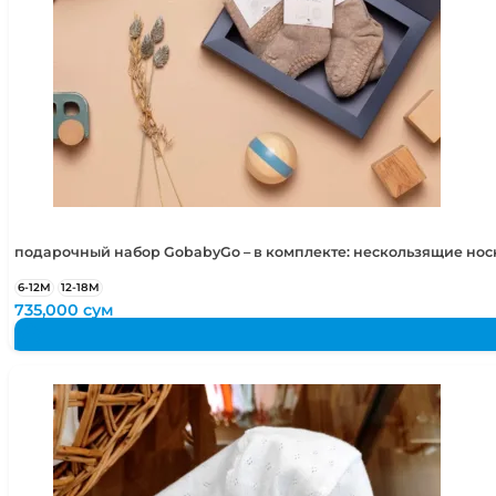
подарочный набор GobabyGo – в комплекте: нескользящие но
6-12М
12-18М
735,000
сум