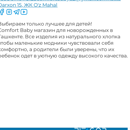
Darxon 15, ЖК O'z Mahal
Следите за нами на Facebook
Следите за нами в Instagram
Следите за нами в Telegram
Следите за нами в YouTube
Выбираем только лучшее для детей!
Comfort Baby магазин для новорожденных в
Ташкенте. Все изделия из натурального хлопка
чтобы маленькие модники чувствовали себя
комфортно, а родители были уверены, что их
ребенок одет в уютную одежду высокого качества.