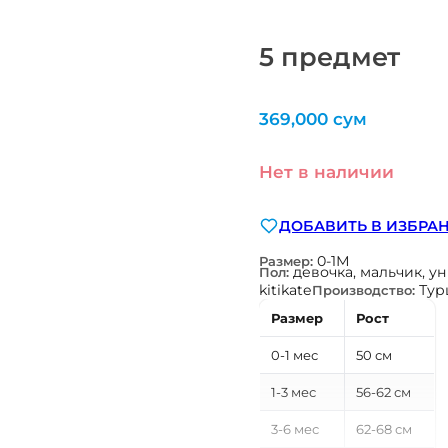
5 предмет
369,000
сум
Нет в наличии
ДОБАВИТЬ В ИЗБРА
0-1М
Размер:
девочка, мальчик, у
Пол:
kitikate
Тур
Производство:
Размер
Рост
0-1 мес
50 см
1-3 мес
56-62 см
3-6 мес
62-68 см