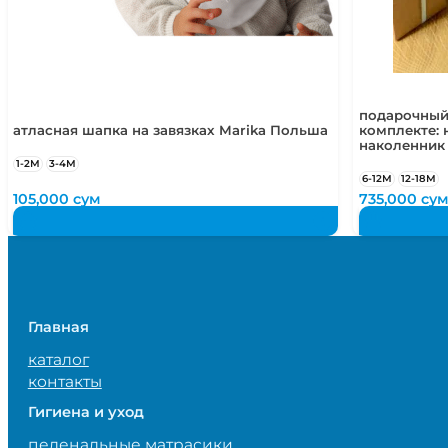
подарочный
атласная шапка на завязках Marika Польша
комплекте: 
наколенник
1-2М
3-4М
6-12М
12-18М
105,000
сум
735,000
су
Главная
каталог
контакты
Гигиена и уход
пеленальные матрасики