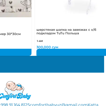
шерстяная шапка на завязках с х/б
подкладом TuTu Польша
мер 30*30см
1-4М
300,000
сум
+998 91 164 8125
comfortbabyuz@gmail.com
Katta