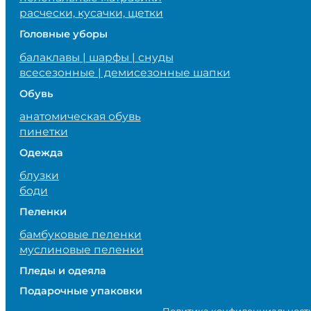
расчески, кусачки, щетки
Головные уборы
балаклавы | шарфы | снуды
всесезонные | демисезонные шапки
Обувь
анатомическая обувь
пинетки
Одежда
блузки
боди
Пеленки
бамбуковые пеленки
муслиновые пеленки
Пледы и одеяла
Подарочные упаковки
Политика конфиденциальност