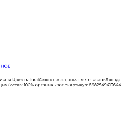
ННОЕ
нисекс
natural
весна, зима, лето, осень
Цвет:
Сезон:
Бренд:
ция
100% органик хлопок
8682549413644
Состав:
Артикул: