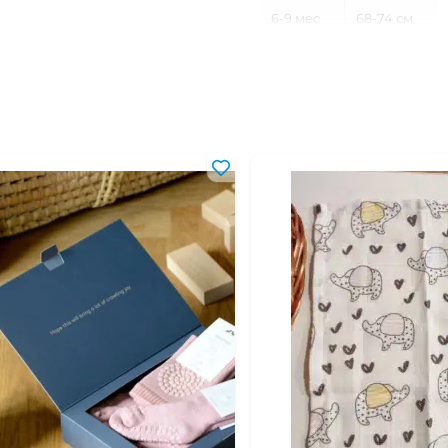
6-9 мес
68-74 см
9-12 мес
74-80 см
12-18 мес
80-86 см
18-24 мес
86-92 см
2-3 года
92-98 см
3-4 года
98-104 см
4-5 лет
104-110 см
5-6 лет
110-116 см