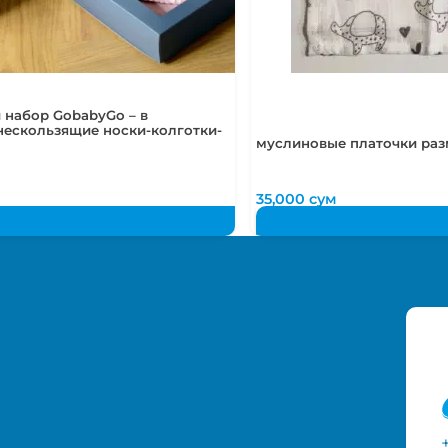
 набор GobabyGo – в
нескользящие носки-колготки-
муслиновые платочки раз
м
35,000
сум