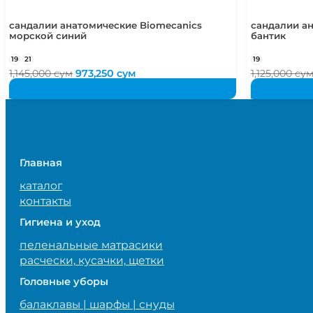
сандалии анатомические Biomecanics
сандалии а
морской синий
бантик
19
21
19
Первоначальная
Текущая
1,145,000
сум
973,250
сум
1,125,000
су
цена
цена:
составляла
973,250 сум.
1,145,000 сум.
Главная
каталог
контакты
Гигиена и уход
пеленальные матрасики
расчески, кусачки, щетки
Головные уборы
балаклавы | шарфы | снуды