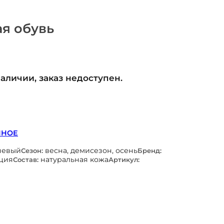
я обувь
наличии, заказ недоступен.
ННОЕ
невый
весна, демисезон, осень
Сезон:
Бренд:
ция
натуральная кожа
Состав:
Артикул: