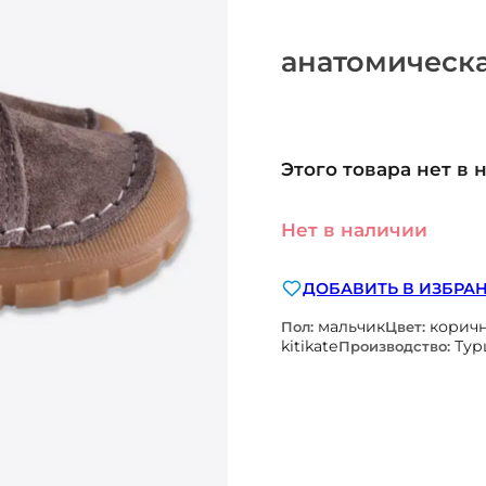
анатомическа
Этого товара нет в 
Нет в наличии
ДОБАВИТЬ В ИЗБРА
мальчик
корич
Пол:
Цвет:
kitikate
Тур
Производство: