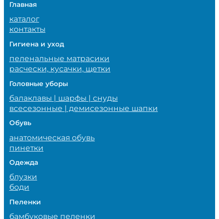
Главная
каталог
контакты
Гигиена и уход
пеленальные матрасики
расчески, кусачки, щетки
Головные уборы
балаклавы | шарфы | снуды
всесезонные | демисезонные шапки
Обувь
анатомическая обувь
пинетки
Одежда
блузки
боди
Пеленки
бамбуковые пеленки