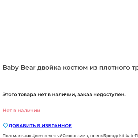
Baby Bear двойка костюм из плотного т
Этого товара нет в наличии, заказ недоступен.
Нет в наличии
ДОБАВИТЬ В ИЗБРАННОЕ
Пол:
мальчик
Цвет:
зеленый
Сезон:
зима, осень
Бренд:
kitikate
П