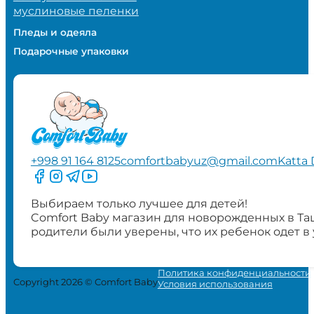
муслиновые пеленки
Пледы и одеяла
Подарочные упаковки
+998 91 164 8125
comfortbabyuz@gmail.com
Katta 
Следите за нами на Facebook
Следите за нами в Instagram
Следите за нами в Telegram
Следите за нами в YouTube
Выбираем только лучшее для детей!
Comfort Baby магазин для новорожденных в Та
родители были уверены, что их ребенок одет в
Политика конфиденциальности
Copyright 2026 © Comfort Baby
Условия использования