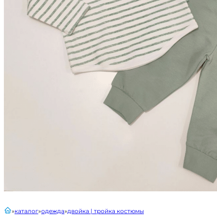
главная
каталог
одежда
двойка | тройка костюмы