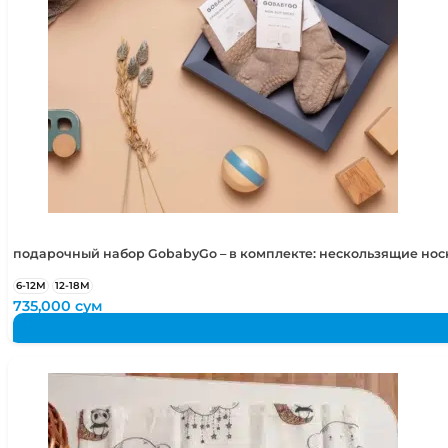
подарочный набор GobabyGo – в комплекте: нескользящие но
6-12М
12-18М
735,000
сум